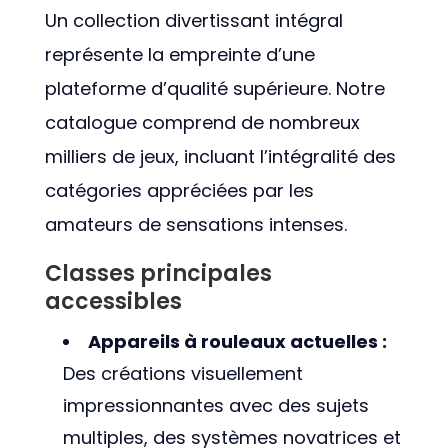
Un collection divertissant intégral
représente la empreinte d’une
plateforme d’qualité supérieure. Notre
catalogue comprend de nombreux
milliers de jeux, incluant l’intégralité des
catégories appréciées par les
amateurs de sensations intenses.
Classes principales
accessibles
Appareils à rouleaux actuelles :
Des créations visuellement
impressionnantes avec des sujets
multiples, des systèmes novatrices et