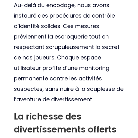
Au-delà du encodage, nous avons
instauré des procédures de contrôle
d’identité solides. Ces mesures
préviennent la escroquerie tout en
respectant scrupuleusement la secret
de nos joueurs. Chaque espace
utilisateur profite d’une monitoring
permanente contre les activités
suspectes, sans nuire à la souplesse de
l’aventure de divertissement.
La richesse des
divertissements offerts