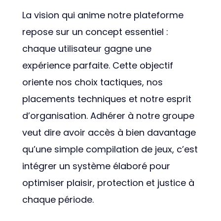
La vision qui anime notre plateforme
repose sur un concept essentiel :
chaque utilisateur gagne une
expérience parfaite. Cette objectif
oriente nos choix tactiques, nos
placements techniques et notre esprit
d’organisation. Adhérer à notre groupe
veut dire avoir accès à bien davantage
qu’une simple compilation de jeux, c’est
intégrer un système élaboré pour
optimiser plaisir, protection et justice à
chaque période.