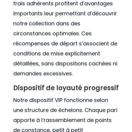
frais adhérents profitent d’avantages
importants leur permettant d’découvrir
notre collection dans des
circonstances optimales. Ces
récompenses de départ s’associent de
conditions de mise explicitement
détaillées, sans dispositions cachées ni
demandes excessives.
Dispositif de loyauté progressif
Notre dispositif VIP fonctionne selon
une structure de échelons. Chaque pari
apporte à l’rassemblement de points
de constance, petit à petit