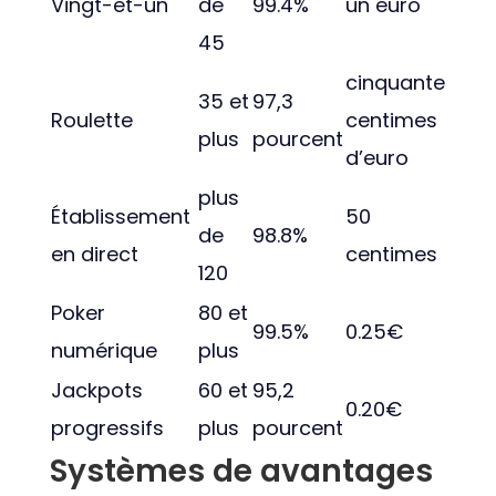
Vingt-et-un
de
99.4%
un euro
45
cinquante
35 et
97,3
Roulette
centimes
plus
pourcent
d’euro
plus
Établissement
50
de
98.8%
en direct
centimes
120
Poker
80 et
99.5%
0.25€
numérique
plus
Jackpots
60 et
95,2
0.20€
progressifs
plus
pourcent
Systèmes de avantages