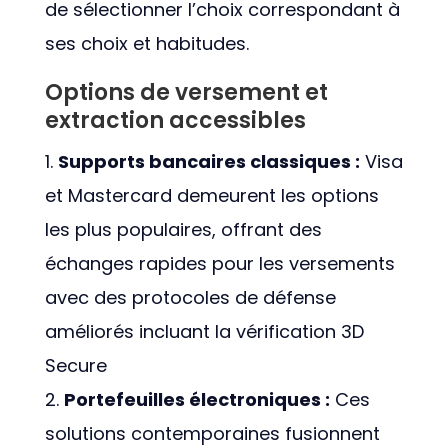
de sélectionner l’choix correspondant à
ses choix et habitudes.
Options de versement et
extraction accessibles
Supports bancaires classiques :
Visa
et Mastercard demeurent les options
les plus populaires, offrant des
échanges rapides pour les versements
avec des protocoles de défense
améliorés incluant la vérification 3D
Secure
Portefeuilles électroniques :
Ces
solutions contemporaines fusionnent