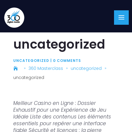
uncategorized
UNCATEGORIZED
|
0 COMMENTS
360 Masterclass
uncategorized
9
9
9
uncategorized
Meilleur Casino en Ligne : Dossier
Exhaustif pour une Expérience de Jeu
Idéale Liste des contenus Les éléments
essentiels pour repérer une interface
fiable Sécurité et licences : la pierre