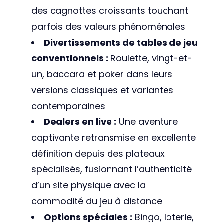
des cagnottes croissants touchant
parfois des valeurs phénoménales
Divertissements de tables de jeu
conventionnels :
Roulette, vingt-et-
un, baccara et poker dans leurs
versions classiques et variantes
contemporaines
Dealers en live :
Une aventure
captivante retransmise en excellente
définition depuis des plateaux
spécialisés, fusionnant l’authenticité
d’un site physique avec la
commodité du jeu à distance
Options spéciales :
Bingo, loterie,