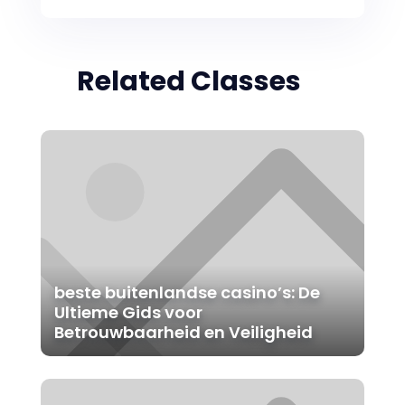
Related Classes
beste buitenlandse casino’s: De
Ultieme Gids voor
Betrouwbaarheid en Veiligheid