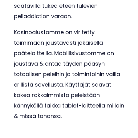
saatavilla tukea eteen tulevien
peliaddiction varaan.
Kasinoalustamme on viritetty
toimimaan joustavasti jokaisella
päätelaitteilla. Mobiilisivustomme on
joustava & antaa täyden pääsyn
totaalisen peleihin ja toimintoihin vailla
erillistä sovellusta. Käyttäjät saavat
kokea rakkaimmista peleistään
kännykällä taikka tablet-laitteella milloin
& missä tahansa.