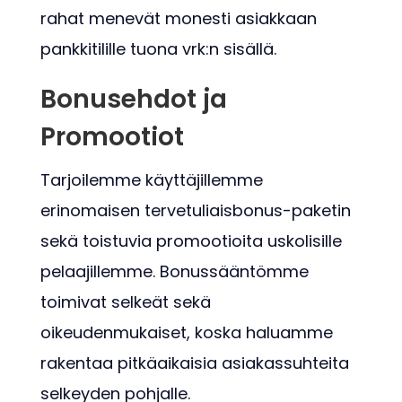
rahat menevät monesti asiakkaan
pankkitilille tuona vrk:n sisällä.
Bonusehdot ja
Promootiot
Tarjoilemme käyttäjillemme
erinomaisen tervetuliaisbonus-paketin
sekä toistuvia promootioita uskolisille
pelaajillemme. Bonussääntömme
toimivat selkeät sekä
oikeudenmukaiset, koska haluamme
rakentaa pitkäaikaisia asiakassuhteita
selkeyden pohjalle.