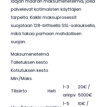
laajan määrän maksumenetelmiä, joilla
palvelevat kotimaisten käyttäjien
tarpeita. Kaikki maksuprosessit
suojataan 128-bittisellä SSL-salauksella,
mikä takaa parhaan mahdollisen
suojan.
Maksumenetelmä
Talletuksen kesto
Kotiutuksen kesto
Min./Maks.
1-3
20€ /
Tilisiirto
Heti
arkipv
5000€
1-5
10€ /