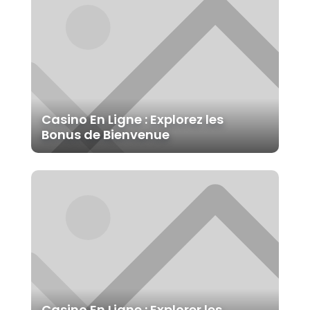
Casino En Ligne : Explorez les
Bonus de Bienvenue
Casino En Ligne : Explorer les