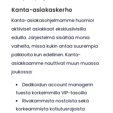
Kanta-asiakaskerho
Kanta-asiakasohjelmamme huomioi
aktiiviset asiakkaat eksklusiivisilla
eduilla. Järjestelmä sisältää monia
vaiheita, missä kukin antaa suurempia
palkkioita kun edellinen. Kanta-
asiakkaamme nauttivat muun muassa
joukossa:
Dedikoidun account managerin
tuesta korkeimmilla VIP-tasoilla
Rivakammista nostoista sekä
korkeammista kotiutusrajoista