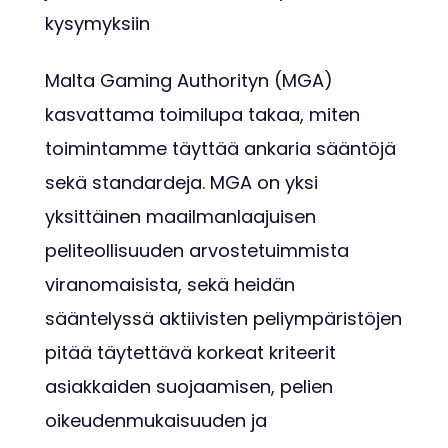
kysymyksiin
Malta Gaming Authorityn (MGA)
kasvattama toimilupa takaa, miten
toimintamme täyttää ankaria sääntöjä
sekä standardeja. MGA on yksi
yksittäinen maailmanlaajuisen
peliteollisuuden arvostetuimmista
viranomaisista, sekä heidän
sääntelyssä aktiivisten peliympäristöjen
pitää täytettävä korkeat kriteerit
asiakkaiden suojaamisen, pelien
oikeudenmukaisuuden ja