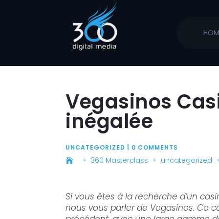
HOM
Vegasinos Casi
inégalée
UNCATEGORIZED
|
0 COMMENTS
360 Masterclass
uncategorized
9
9
Si vous êtes à la recherche d’un casin
nous vous parler de Vegasinos. Ce c
précédent, avec une large gamme de j