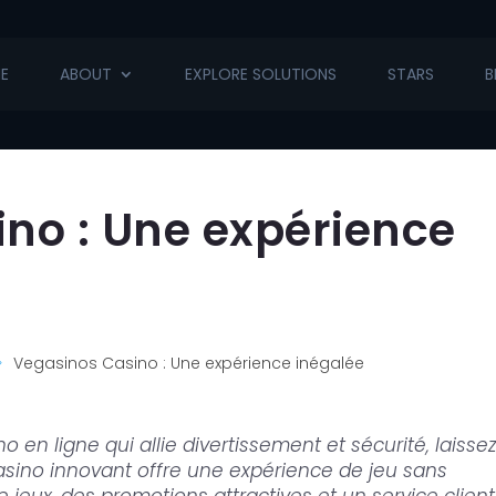
E
ABOUT
EXPLORE SOLUTIONS
STARS
B
no : Une expérience
Vegasinos Casino : Une expérience inégalée
9
o en ligne qui allie divertissement et sécurité, laisse
asino innovant offre une expérience de jeu sans
eux, des promotions attractives et un service client