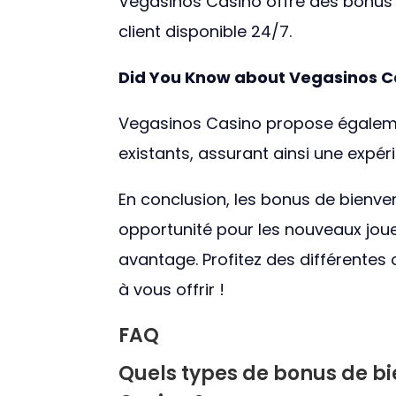
Vegasinos Casino offre des bonus d
client disponible 24/7.
Did You Know about Vegasinos C
Vegasinos Casino propose égaleme
existants, assurant ainsi une expér
En conclusion, les bonus de bienv
opportunité pour les nouveaux jou
avantage. Profitez des différentes 
à vous offrir !
FAQ
Quels types de bonus de bi