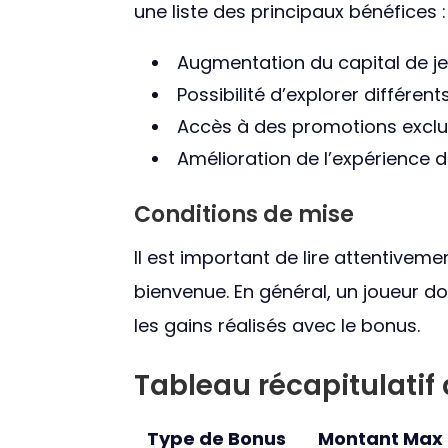
une liste des principaux bénéfices :
Augmentation du capital de jeu 
Possibilité d’explorer différent
Accès à des promotions exclus
Amélioration de l’expérience d
Conditions de mise
Il est important de lire attentive
bienvenue. En général, un joueur do
les gains réalisés avec le bonus.
Tableau récapitulatif
Type de Bonus
Montant Max