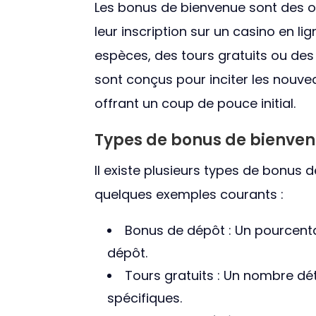
Les bonus de bienvenue sont des of
leur inscription sur un casino en l
espèces, des tours gratuits ou des
sont conçus pour inciter les nouvea
offrant un coup de pouce initial.
Types de bonus de bienve
Il existe plusieurs types de bonus 
quelques exemples courants :
Bonus de dépôt : Un pourcenta
dépôt.
Tours gratuits : Un nombre dé
spécifiques.