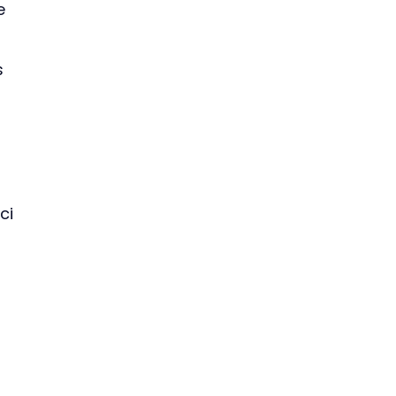
e
s
ci
s