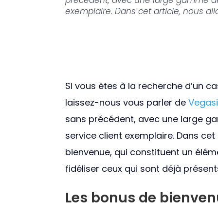
exemplaire. Dans cet article, nous al
Si vous êtes à la recherche d’un cas
laissez-nous vous parler de
Vegas
sans précédent, avec une large ga
service client exemplaire. Dans cet
bienvenue, qui constituent un élém
fidéliser ceux qui sont déjà présent
Les bonus de bienvenu