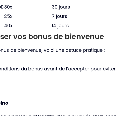
0€
30x
30 jours
s
25x
7 jours
40x
14 jours
ser vos bonus de bienvenue
bonus de bienvenue, voici une astuce pratique :
conditions du bonus avant de l’accepter pour éviter
s
sino