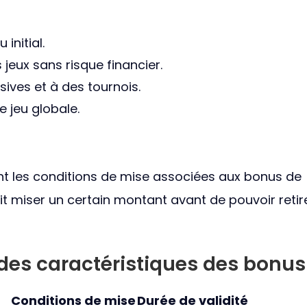
initial.
s jeux sans risque financier.
ives et à des tournois.
e jeu globale.
ment les conditions de mise associées aux bonus de
it miser un certain montant avant de pouvoir retir
 des caractéristiques des bonus
Conditions de mise
Durée de validité