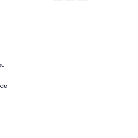
You!
CONTACT US
eu
 de