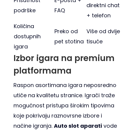
Prisutnost
E-pošta +
direktni chat
podrške
FAQ
+ telefon
Količina
Preko od
Više od dvije
dostupnih
pet stotina
tisuće
igara
Izbor igara na premium
platformama
Raspon asortimana igara neposredno
utiče na kvalitetu stranice. Igrači traže
mogu­ćnost pristupa širokim tipovima
koje pokrivaju raznovrsne izbore i
načine igranja.
Auto slot aparati
vode