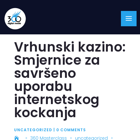
Vrhunski kazino:
Smjernice za
savršeno
uporabu
internetskog
kockanja
UNCATEGORIZED
|
0 COMMENTS
360 Masterclass
uncategorized
9
9
9