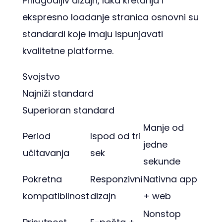
Prilagodljiv dizajn, laka kretanja i
ekspresno loadanje stranica osnovni su
standardi koje imaju ispunjavati
kvalitetne platforme.
Svojstvo
Najniži standard
Superioran standard
Manje od
Period
Ispod od tri
jedne
učitavanja
sek
sekunde
Pokretna
Responzivni
Nativna app
kompatibilnost
dizajn
+ web
Nonstop