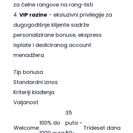
za čelne rangove na rang-listi
VIP razine
– eksluzivni privilegije za
dugogodišnje klijente sadrže
personalizirane bonuse, ekspress
isplate i dediciranog account
menadžera
Tip bonusa
Standardni iznos
Kriteriji klađenja
Valjanost
35
100% do
puta –
Welcome
Trideset dana
1000 eura
50-