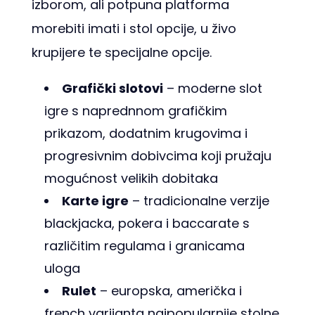
izborom, ali potpuna platforma
morebiti imati i stol opcije, u živo
krupijere te specijalne opcije.
Grafički slotovi
– moderne slot
igre s naprednnom grafičkim
prikazom, dodatnim krugovima i
progresivnim dobivcima koji pružaju
mogućnost velikih dobitaka
Karte igre
– tradicionalne verzije
blackjacka, pokera i baccarate s
različitim regulama i granicama
uloga
Rulet
– europska, američka i
french varijanta najpopularnije stolne