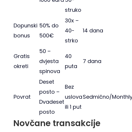
struko
30x –
Dopunski
50% do
40-
14 dana
bonus
500€
strko
50 –
Gratis
40
dvjesta
7 dana
okreti
puta
spinova
Deset
Bez
posto –
Povrat
uslova
Sedmično/Monthl
Dvadeset
ili 1 put
posto
Novčane transakcije