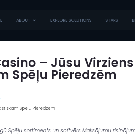
E
ABOUT
EXPLORE SOLUTIONS
STARS
B
sino – Jūsu Virziens
ām Spēļu Pieredzēm
9
astiskām Spēļu Pieredzēm
irgū Spēļu sortiments un softvērs Maksājumu risināju