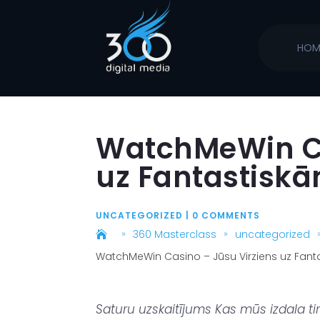
HOM
WatchMeWin Ca
uz Fantastisk
UNCATEGORIZED
|
0 COMMENTS
360 Masterclass
uncategorized
9
9
WatchMeWin Casino – Jūsu Virziens uz Fant
Saturu uzskaitījums Kas mūs izdala t