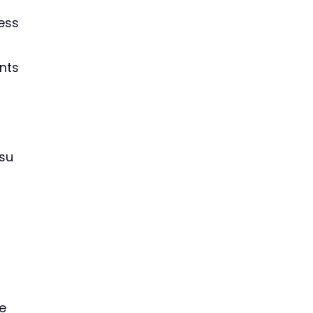
cess
nts
ksu
le