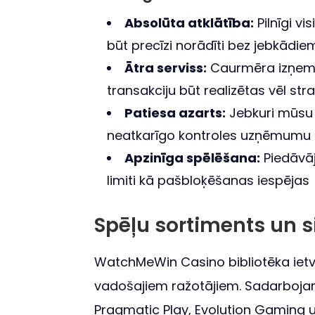
Absolūta atklātība:
Pilnīgi v
būt precīzi norādīti bez jebkādi
Ātra serviss:
Caurmēra izņemš
transakciju būt realizētas vēl str
Patiesa azarts:
Jebkuri mūsu 
neatkarīgo kontroles uzņēmumu
Apzinīga spēlēšana:
Piedāvāj
limiti kā pašbloķēšanas iespējas
Spēļu sortiments un 
WatchMeWin Casino bibliotēka ietve
vadošajiem ražotājiem. Sadarbojam
Pragmatic Play, Evolution Gaming u