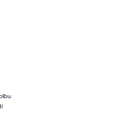
rbību
ti