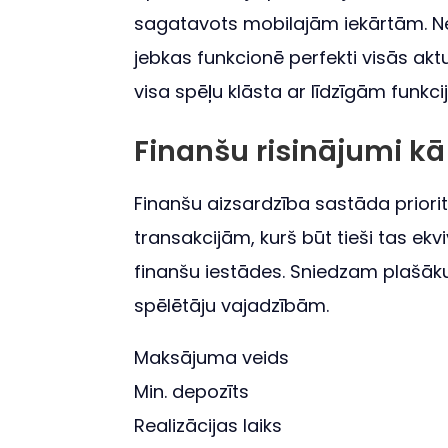
sagatavots mobilajām iekārtām. Nev
jebkas funkcionē perfekti visās akt
visa spēļu klāsta ar līdzīgām funkc
Finanšu risinājumi kā
Finanšu aizsardzība sastāda prior
transakcijām, kurš būt tieši tas ek
finanšu iestādes. Sniedzam plašāku 
spēlētāju vajadzībām.
Maksājuma veids
Min. depozīts
Realizācijas laiks