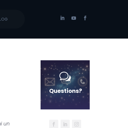
LOG
w
Questions?
We’ve Got
mi un