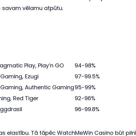
dīs savam vēlamu atpūtu.
ragmatic Play, Play’n GO
94-98%
 Gaming, Ezugi
97-99.5%
n Gaming, Authentic Gaming
95-99%
ing, Red Tiger
92-96%
Yggdrasil
96-99.8%
ēlas elastību. Tā tāpēc WatchMeWin Casino būt piln