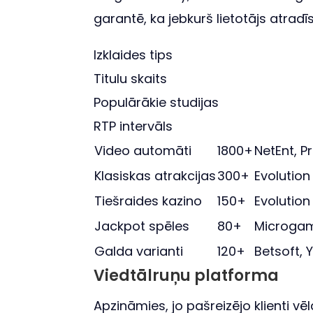
garantē, ka jebkurš lietotājs atra
Izklaides tips
Titulu skaits
Populārākie studijas
RTP intervāls
Video automāti
1800+
NetEnt, P
Klasiskas atrakcijas
300+
Evolution
Tiešraides kazino
150+
Evolutio
Jackpot spēles
80+
Microgam
Galda varianti
120+
Betsoft, 
Viedtālruņu platforma
Apzināmies, jo pašreizējo klienti v