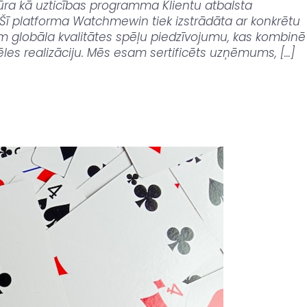
tūra kā uzticības programma Klientu atbalsta
Šī platforma Watchmewin tiek izstrādāta ar konkrētu
em globāla kvalitātes spēļu piedzīvojumu, kas kombinē
les realizāciju. Mēs esam sertificēts uzņēmums, […]