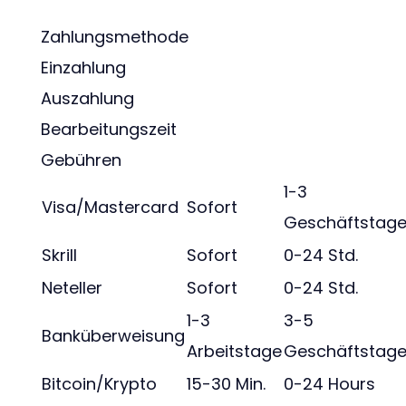
Zahlungsmethode
Einzahlung
Auszahlung
Bearbeitungszeit
Gebühren
1-3
Visa/Mastercard
Sofort
Geschäftstag
Skrill
Sofort
0-24 Std.
Neteller
Sofort
0-24 Std.
1-3
3-5
Banküberweisung
Arbeitstage
Geschäftstag
Bitcoin/Krypto
15-30 Min.
0-24 Hours