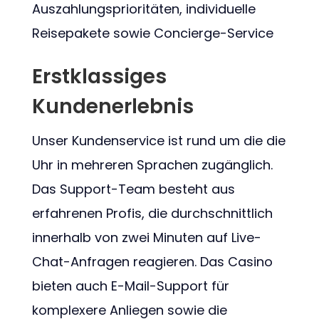
Auszahlungsprioritäten, individuelle
Reisepakete sowie Concierge-Service
Erstklassiges
Kundenerlebnis
Unser Kundenservice ist rund um die die
Uhr in mehreren Sprachen zugänglich.
Das Support-Team besteht aus
erfahrenen Profis, die durchschnittlich
innerhalb von zwei Minuten auf Live-
Chat-Anfragen reagieren. Das Casino
bieten auch E-Mail-Support für
komplexere Anliegen sowie die