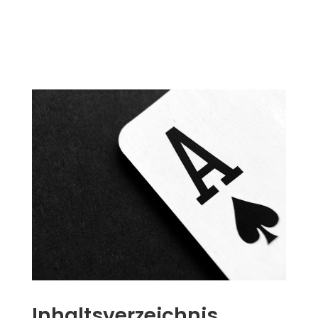
Inhaltsverzeichnis