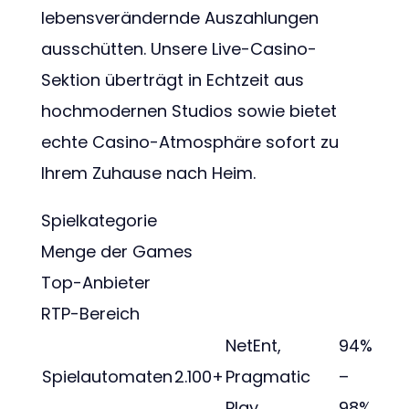
lebensverändernde Auszahlungen
ausschütten. Unsere Live-Casino-
Sektion überträgt in Echtzeit aus
hochmodernen Studios sowie bietet
echte Casino-Atmosphäre sofort zu
Ihrem Zuhause nach Heim.
Spielkategorie
Menge der Games
Top-Anbieter
RTP-Bereich
NetEnt,
94%
Spielautomaten
2.100+
Pragmatic
–
Play
98%