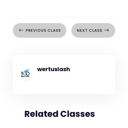
#
$
PREVIOUS CLASS
NEXT CLASS
wertuslash
Related Classes