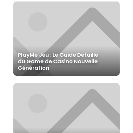
PlayMe Jeu : Le Guide Détaillé
du Game de Casino Nouvelle
Génération