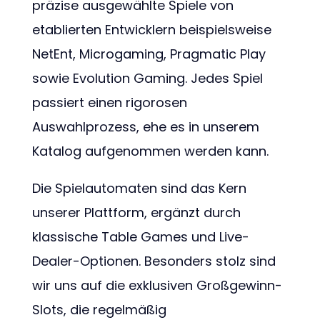
präzise ausgewählte Spiele von
etablierten Entwicklern beispielsweise
NetEnt, Microgaming, Pragmatic Play
sowie Evolution Gaming. Jedes Spiel
passiert einen rigorosen
Auswahlprozess, ehe es in unserem
Katalog aufgenommen werden kann.
Die Spielautomaten sind das Kern
unserer Plattform, ergänzt durch
klassische Table Games und Live-
Dealer-Optionen. Besonders stolz sind
wir uns auf die exklusiven Großgewinn-
Slots, die regelmäßig