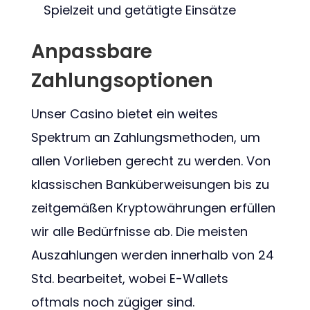
Spielzeit und getätigte Einsätze
Anpassbare
Zahlungsoptionen
Unser Casino bietet ein weites
Spektrum an Zahlungsmethoden, um
allen Vorlieben gerecht zu werden. Von
klassischen Banküberweisungen bis zu
zeitgemäßen Kryptowährungen erfüllen
wir alle Bedürfnisse ab. Die meisten
Auszahlungen werden innerhalb von 24
Std. bearbeitet, wobei E-Wallets
oftmals noch zügiger sind.