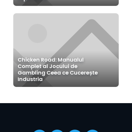
Chicken Road: Manualul
Complet al Jocului de
Gambling Ceea ce Cucerește
Industria