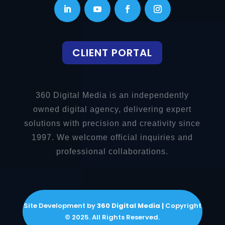
CLIENT PORTAL
360 Digital Media is an independently
owned digital agency, delivering expert
solutions with precision and creativity since
1997. We welcome official inquiries and
professional collaborations.
Site Development by
360 Digital Media |
Copyright
© 2025. All Rights Reserved.