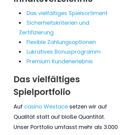
Das vielfältiges Spielsortiment
Sicherheitskriterien und
Zertifizierung
Flexible Zahlungsoptionen
Lukratives Bonusprogramm
Premium Kundenerlebnis
Das vielfältiges
Spielportfolio
Auf
casino Westace
setzen wir auf
Qualität statt auf bloße Quantität.
Unser Portfolio umfasst mehr als 3.000