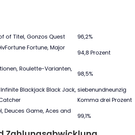
of of Titel, Gonzos Quest
96,2%
ivFortune Fortune, Major
94,8 Prozent
tionen, Roulette-Varianten,
98,5%
Infinite Blackjack Black Jack,
siebenundneunzig
Catcher
Komma drei Prozent
tel, Deuces Game, Aces and
99,1%
d Zahlungsabwicklung