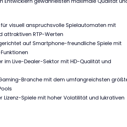
 Entwicklern gewährleisten maximale Qualität un
für visuell anspruchsvolle Spielautomaten mit
 attraktiven RTP-Werten
erichtet auf Smartphone-freundliche Spiele mit
-Funktionen
r im Live-Dealer-Sektor mit HD-Qualität und
 iGaming-Branche mit dem umfangreichsten größt
Pools
 Lizenz-Spiele mit hoher Volatilität und lukrativen