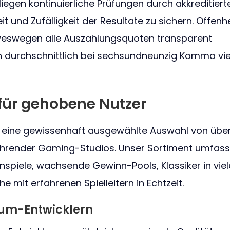
iegen kontinuierliche Prüfungen durch akkreditiert
t und Zufälligkeit der Resultate zu sichern. Offenh
t, weswegen alle Auszahlungsquoten transparent
ch durchschnittlich bei sechsundneunzig Komma vi
für gehobene Nutzer
t eine gewissenhaft ausgewählte Auswahl von übe
hrender Gaming-Studios. Unser Sortiment umfass
piele, wachsende Gewinn-Pools, Klassiker in vie
e mit erfahrenen Spielleitern in Echtzeit.
ium-Entwicklern