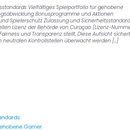
sstandards Vielfältiges Spielportfolio für gehobene
ngsabwicklung Bonusprogramme und Aktionen
und Spielerschutz Zulassung und Sicherheitsstandar
iziellen Lizenz der Behörde von Curaçao (Lizenz-Numm
Fairness und Transparenz stellt. Diese Aufsicht sichert
neutralen Kontrollstellen überwacht werden […]
tandards
ür gehobene Gamer