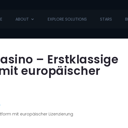
E
ABOUT
EXPLORE SOLUTIONS
STARS
B
asino – Erstklassige
 mit europäischer
9
ttform mit europäischer Lizenzierung