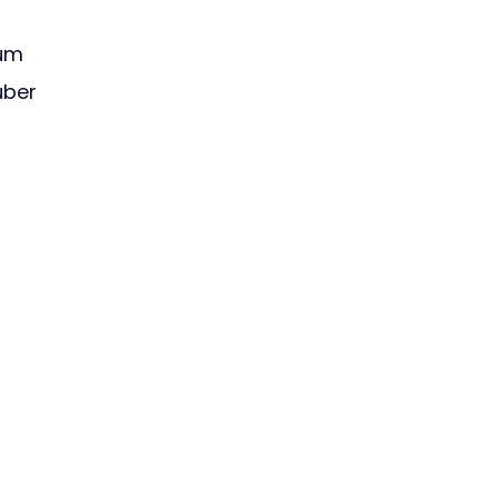
 um
über
r