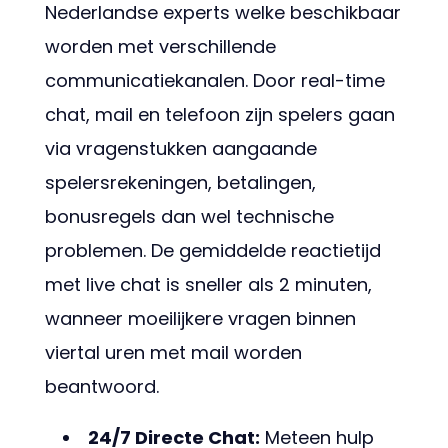
Nederlandse experts welke beschikbaar
worden met verschillende
communicatiekanalen. Door real-time
chat, mail en telefoon zijn spelers gaan
via vragenstukken aangaande
spelersrekeningen, betalingen,
bonusregels dan wel technische
problemen. De gemiddelde reactietijd
met live chat is sneller als 2 minuten,
wanneer moeilijkere vragen binnen
viertal uren met mail worden
beantwoord.
24/7 Directe Chat:
Meteen hulp