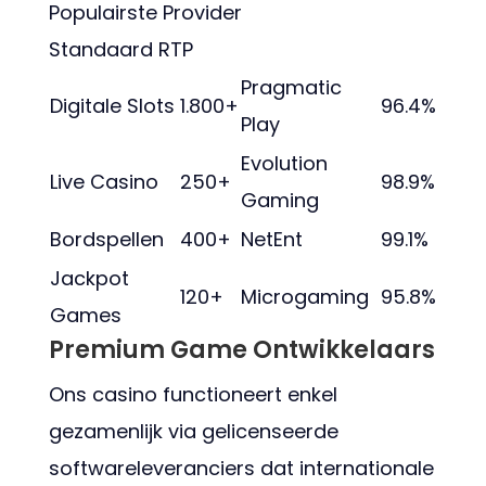
Populairste Provider
Standaard RTP
Pragmatic
Digitale Slots
1.800+
96.4%
Play
Evolution
Live Casino
250+
98.9%
Gaming
Bordspellen
400+
NetEnt
99.1%
Jackpot
120+
Microgaming
95.8%
Games
Premium Game Ontwikkelaars
Ons casino functioneert enkel
gezamenlijk via gelicenseerde
softwareleveranciers dat internationale