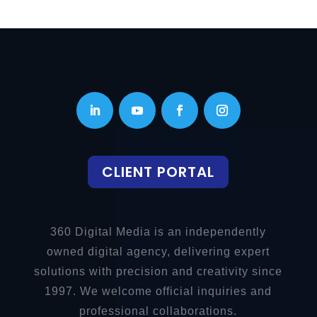
CLIENT PORTAL
360 Digital Media is an independently
owned digital agency, delivering expert
solutions with precision and creativity since
1997. We welcome official inquiries and
professional collaborations.