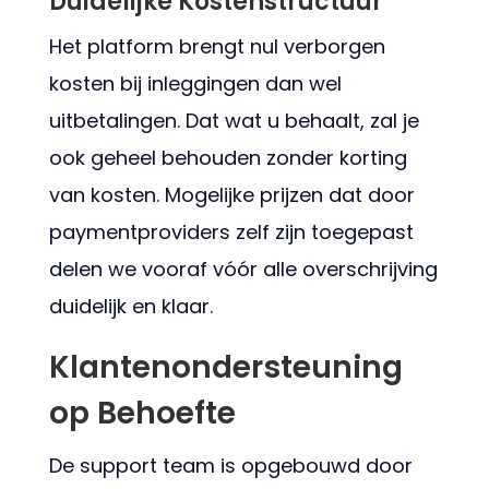
Duidelijke Kostenstructuur
Het platform brengt nul verborgen
kosten bij inleggingen dan wel
uitbetalingen. Dat wat u behaalt, zal je
ook geheel behouden zonder korting
van kosten. Mogelijke prijzen dat door
paymentproviders zelf zijn toegepast
delen we vooraf vóór alle overschrijving
duidelijk en klaar.
Klantenondersteuning
op Behoefte
De support team is opgebouwd door