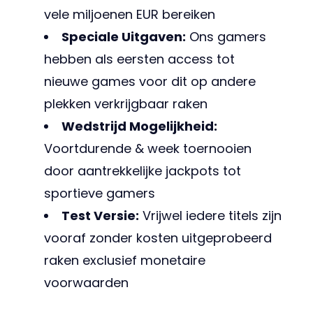
vele miljoenen EUR bereiken
Speciale Uitgaven:
Ons gamers
hebben als eersten access tot
nieuwe games voor dit op andere
plekken verkrijgbaar raken
Wedstrijd Mogelijkheid:
Voortdurende & week toernooien
door aantrekkelijke jackpots tot
sportieve gamers
Test Versie:
Vrijwel iedere titels zijn
vooraf zonder kosten uitgeprobeerd
raken exclusief monetaire
voorwaarden