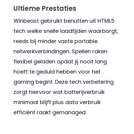
Ultieme Prestaties
Winbeast gebruikt benutten uit HTML5
tech welke snelle laadtijden waarborgt,
reeds bij minder vaste portable
netwerkverbindingen. Spellen raken
flexibel geladen opdat jij nooit lang
hoeft te geduld hebben voor het
gaming begint. Deze tech verbetering
zorgt hiervoor wat batterijverbruik
minimaal blijft plus data verbruik
efficiënt raakt gemanaged.