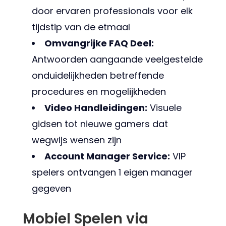
door ervaren professionals voor elk
tijdstip van de etmaal
Omvangrijke FAQ Deel:
Antwoorden aangaande veelgestelde
onduidelijkheden betreffende
procedures en mogelijkheden
Video Handleidingen:
Visuele
gidsen tot nieuwe gamers dat
wegwijs wensen zijn
Account Manager Service:
VIP
spelers ontvangen 1 eigen manager
gegeven
Mobiel Spelen via