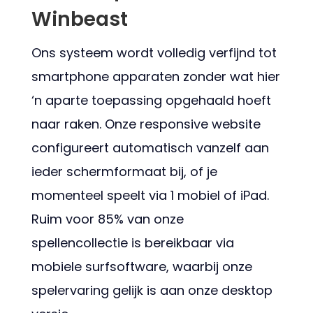
Winbeast
Ons systeem wordt volledig verfijnd tot
smartphone apparaten zonder wat hier
‘n aparte toepassing opgehaald hoeft
naar raken. Onze responsive website
configureert automatisch vanzelf aan
ieder schermformaat bij, of je
momenteel speelt via 1 mobiel of iPad.
Ruim voor 85% van onze
spellencollectie is bereikbaar via
mobiele surfsoftware, waarbij onze
spelervaring gelijk is aan onze desktop