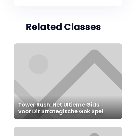
Related Classes
Tower Rush: Het Ultieme Gids
voor Dit Strategische Gok Spel