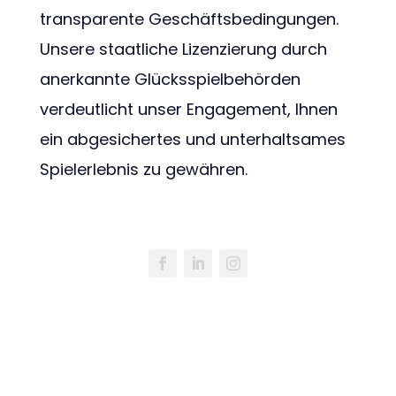
transparente Geschäftsbedingungen.
Unsere staatliche Lizenzierung durch
anerkannte Glücksspielbehörden
verdeutlicht unser Engagement, Ihnen
ein abgesichertes und unterhaltsames
Spielerlebnis zu gewähren.