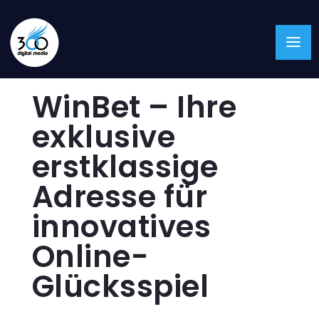
WinBet – Ihre
exklusive
erstklassige
Adresse für
innovatives
Online-
Glücksspiel