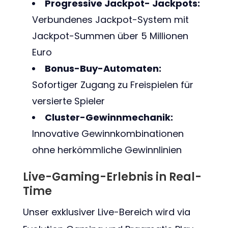
Progressive Jackpot- Jackpots:
Verbundenes Jackpot-System mit
Jackpot-Summen über 5 Millionen
Euro
Bonus-Buy-Automaten:
Sofortiger Zugang zu Freispielen für
versierte Spieler
Cluster-Gewinnmechanik:
Innovative Gewinnkombinationen
ohne herkömmliche Gewinnlinien
Live-Gaming-Erlebnis in Real-
Time
Unser exklusiver Live-Bereich wird via