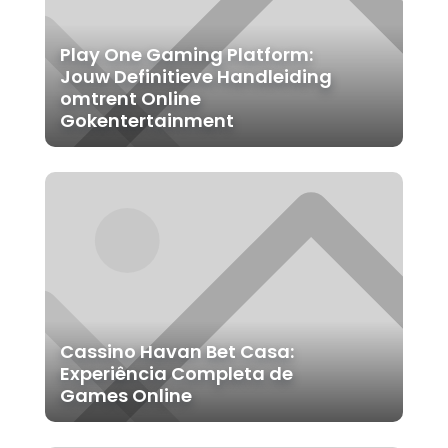
Play One Gaming Platform:
Jouw Definitieve Handleiding
omtrent Online
Gokentertainment
Cassino Havan Bet Casa:
Experiência Completa de
Games Online