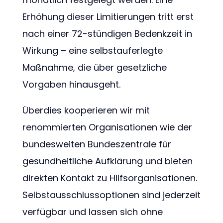
Erhöhung dieser Limitierungen tritt erst
nach einer 72-stündigen Bedenkzeit in
Wirkung – eine selbstauferlegte
Maßnahme, die über gesetzliche
Vorgaben hinausgeht.
Überdies kooperieren wir mit
renommierten Organisationen wie der
bundesweiten Bundeszentrale für
gesundheitliche Aufklärung und bieten
direkten Kontakt zu Hilfsorganisationen.
Selbstausschlussoptionen sind jederzeit
verfügbar und lassen sich ohne