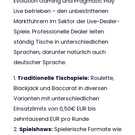
Evolution Gaming und Pragmatic Play
Live betrieben – den unbestrittenen
Marktführern im Sektor der Live-Dealer-
Spiele. Professionelle Dealer leiten
ständig Tische in unterschiedlichen
Sprachen, darunter natürlich auch
deutscher Sprache.
Traditionelle Tischspiele:
Roulette,
Blackjack und Baccarat in diversen
Varianten mit unterschiedlichen
Einsatzlimits von 0,50€ EUR bis
zehntausend EUR pro Runde
Spielshows:
Spielerische Formate wie