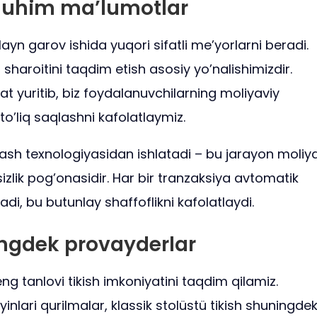
muhim ma’lumotlar
ayn garov ishida yuqori sifatli me’yorlarni beradi.
 sharoitini taqdim etish asosiy yo’nalishimizdir.
yat yuritib, biz foydalanuvchilarning moliyaviy
to’liq saqlashni kafolatlaymiz.
rlash texnologiyasidan ishlatadi – bu jarayon moliy
izlik pog’onasidir. Har bir tranzaksiya avtomatik
di, bu butunlay shaffoflikni kafolatlaydi.
ingdek provayderlar
ng tanlovi tikish imkoniyatini taqdim qilamiz.
inlari qurilmalar, klassik stolüstü tikish shuningde