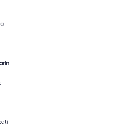
ya
a
arin
k
kati