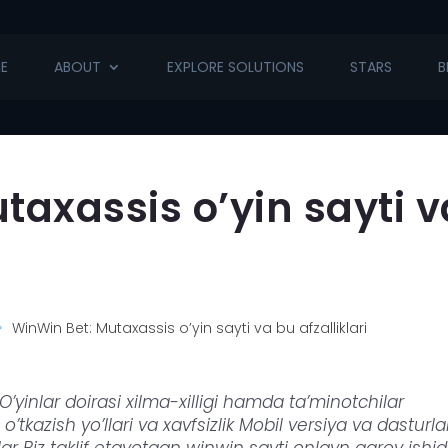
E
ABOUT
EXPLORE SOLUTIONS
STARS
B
taxassis o’yin sayti v
WinWin Bet: Mutaxassis o’yin sayti va bu afzalliklari
9
O’yinlar doirasi xilma-xilligi hamda ta’minotchilar
 o’tkazish yo’llari va xavfsizlik Mobil versiya va dasturla
 Biz taklif etayotgan winwin sayti onlayn garov ishi