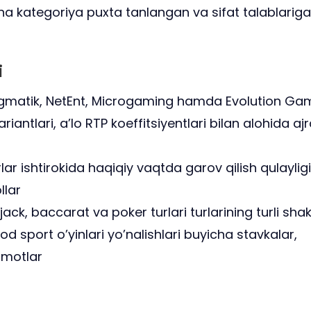
cha kategoriya puxta tanlangan va sifat talablarig
i
gmatik, NetEnt, Microgaming hamda Evolution Ga
riantlari, a’lo RTP koeffitsiyentlari bilan alohida ajr
rlar ishtirokida haqiqiy vaqtda garov qilish qulayligi
llar
ack, baccarat va poker turlari turlarining turli shakl
d sport o’yinlari yo’nalishlari buyicha stavkalar,
umotlar