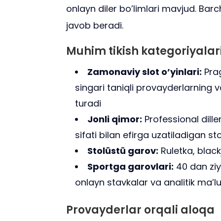
onlayn diler bo’limlari mavjud. Bar
javob beradi.
Muhim tikish kategoriyalar
Zamonaviy slot o’yinlari:
Pra
singari taniqli provayderlarning va
turadi
Jonli qimor:
Professional dille
sifati bilan efirga uzatiladigan sto
Stolüstü garov:
Ruletka, blackj
Sportga garovlari:
40 dan ziyo
onlayn stavkalar va analitik ma’l
Provayderlar orqali aloqa