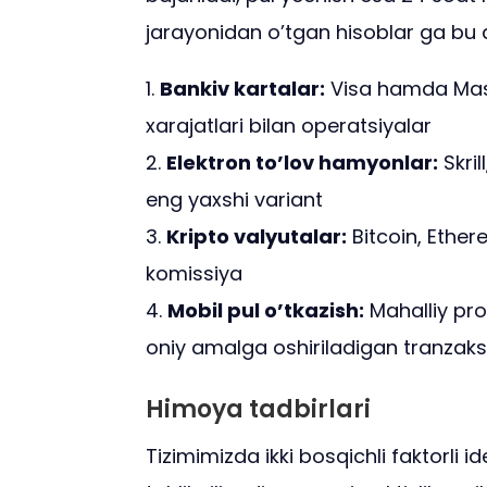
jarayonidan o’tgan hisoblar ga bu 
Bankiv kartalar:
Visa hamda Maste
xarajatlari bilan operatsiyalar
Elektron to’lov hamyonlar:
Skril
eng yaxshi variant
Kripto valyutalar:
Bitcoin, Ether
komissiya
Mobil pul o’tkazish:
Mahalliy pro
oniy amalga oshiriladigan tranzaks
Himoya tadbirlari
Tizimimizda ikki bosqichli faktorli id