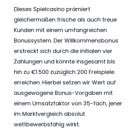
Dieses Spielcasino prämiert
gleichermaßen frische als auch treue
Kunden mit einem umfangreichen
Bonussystem. Der Willkommensbonus
erstreckt sich durch die initialen vier
Zahlungen und könnte insgesamt bis
hin zu €1.500 zuzüglich 200 Freispiele
erreichen. Hierbei setzen wir Wert auf
ausgewogene Bonus-Vorgaben mit
einem Umsatzfaktor von 35-fach, jener
im Marktvergleich absolut
wettbewerbsfähig wirkt.