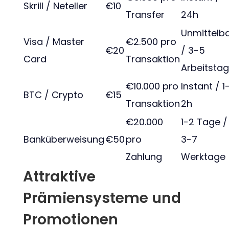
Skrill / Neteller
€10
Transfer
24h
Unmittelb
Visa / Master
€2.500 pro
€20
/ 3-5
Card
Transaktion
Arbeitsta
€10.000 pro
Instant / 1
BTC / Crypto
€15
Transaktion
2h
€20.000
1-2 Tage /
Banküberweisung
€50
pro
3-7
Zahlung
Werktage
Attraktive
Prämiensysteme und
Promotionen