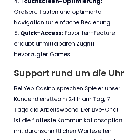
Touchscreen-Optimierung:
Größere Tasten und optimierte
Navigation für einfache Bedienung
Quick-Access:
Favoriten-Feature
erlaubt unmittelbaren Zugriff
bevorzugter Games
Support rund um die Uhr
Bei Yep Casino sprechen Spieler unser
Kundendienstteam 24 h am Tag, 7
Tage die Arbeitswoche. Der Live-Chat
ist die flotteste Kommunikationsoption
mit durchschnittlichen Wartezeiten