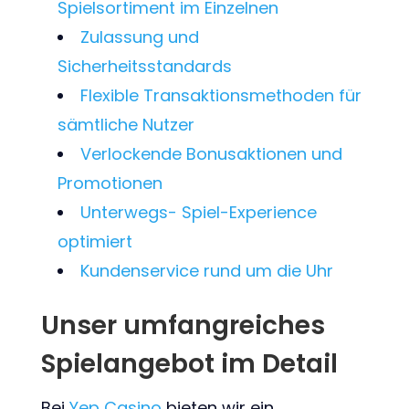
Spielsortiment im Einzelnen
Zulassung und
Sicherheitsstandards
Flexible Transaktionsmethoden für
sämtliche Nutzer
Verlockende Bonusaktionen und
Promotionen
Unterwegs- Spiel-Experience
optimiert
Kundenservice rund um die Uhr
Unser umfangreiches
Spielangebot im Detail
Bei
Yep Casino
bieten wir ein