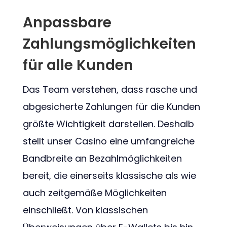
Anpassbare
Zahlungsmöglichkeiten
für alle Kunden
Das Team verstehen, dass rasche und
abgesicherte Zahlungen für die Kunden
größte Wichtigkeit darstellen. Deshalb
stellt unser Casino eine umfangreiche
Bandbreite an Bezahlmöglichkeiten
bereit, die einerseits klassische als wie
auch zeitgemäße Möglichkeiten
einschließt. Von klassischen