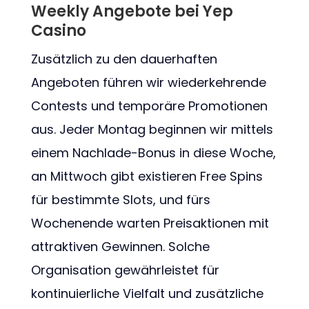
Weekly Angebote bei Yep
Casino
Zusätzlich zu den dauerhaften
Angeboten führen wir wiederkehrende
Contests und temporäre Promotionen
aus. Jeder Montag beginnen wir mittels
einem Nachlade-Bonus in diese Woche,
an Mittwoch gibt existieren Free Spins
für bestimmte Slots, und fürs
Wochenende warten Preisaktionen mit
attraktiven Gewinnen. Solche
Organisation gewährleistet für
kontinuierliche Vielfalt und zusätzliche