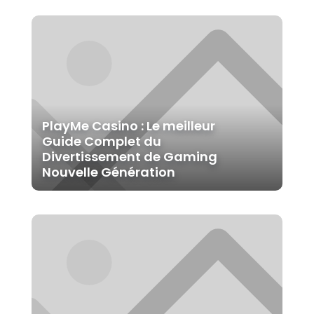
PlayMe Casino : Le meilleur
Guide Complet du
Divertissement de Gaming
Nouvelle Génération