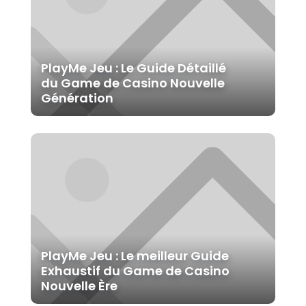
PlayMe Jeu : Le Guide Détaillé
du Game de Casino Nouvelle
Génération
PlayMe Jeu : Le meilleur Guide
Exhaustif du Game de Casino
Nouvelle Ère