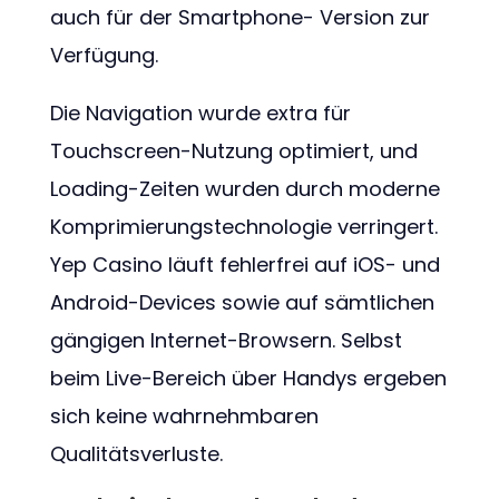
auch für der Smartphone- Version zur
Verfügung.
Die Navigation wurde extra für
Touchscreen-Nutzung optimiert, und
Loading-Zeiten wurden durch moderne
Komprimierungstechnologie verringert.
Yep Casino läuft fehlerfrei auf iOS- und
Android-Devices sowie auf sämtlichen
gängigen Internet-Browsern. Selbst
beim Live-Bereich über Handys ergeben
sich keine wahrnehmbaren
Qualitätsverluste.