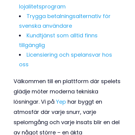
lojalitetsprogram
Trygga betalningsalternativ för
svenska användare
Kundtjänst som alltid finns
tillgänglig
Licensiering och spelansvar hos
oss
Välkommen till en plattform där spelets
glädje möter moderna tekniska
lösningar. Vi på
Yep
har byggt en
atmosfär där varje snurr, varje
spelomgång och varje insats blir en del
av något större – en äkta