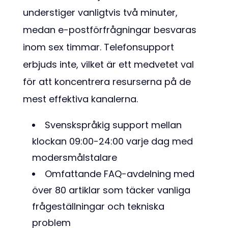
understiger vanligtvis två minuter,
medan e-postförfrågningar besvaras
inom sex timmar. Telefonsupport
erbjuds inte, vilket är ett medvetet val
för att koncentrera resurserna på de
mest effektiva kanalerna.
Svenskspråkig support mellan
klockan 09:00-24:00 varje dag med
modersmålstalare
Omfattande FAQ-avdelning med
över 80 artiklar som täcker vanliga
frågeställningar och tekniska
problem