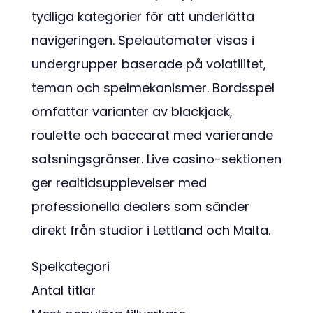
tydliga kategorier för att underlätta
navigeringen. Spelautomater visas i
undergrupper baserade på volatilitet,
teman och spelmekanismer. Bordsspel
omfattar varianter av blackjack,
roulette och baccarat med varierande
satsningsgränser. Live casino-sektionen
ger realtidsupplevelser med
professionella dealers som sänder
direkt från studior i Lettland och Malta.
Spelkategori
Antal titlar