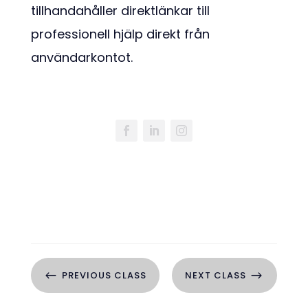
tillhandahåller direktlänkar till
professionell hjälp direkt från
användarkontot.
#
$
PREVIOUS CLASS
NEXT CLASS