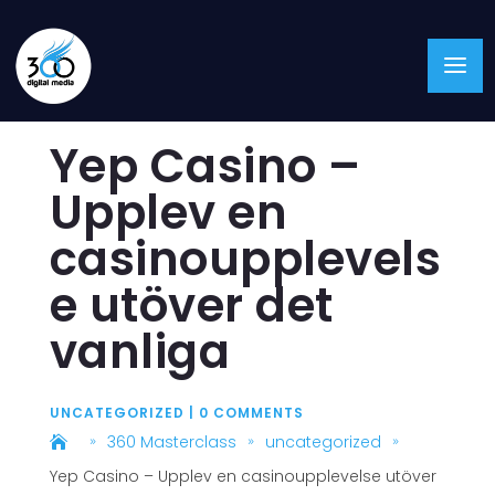
Yep Casino –
Upplev en
casinoupplevels
e utöver det
vanliga
UNCATEGORIZED
|
0 COMMENTS
360 Masterclass
uncategorized
9
9
9
Yep Casino – Upplev en casinoupplevelse utöver