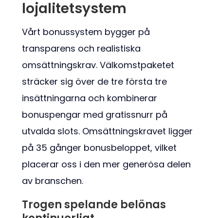
lojalitetsystem
Vårt bonussystem bygger på
transparens och realistiska
omsättningskrav. Välkomstpaketet
sträcker sig över de tre första tre
insättningarna och kombinerar
bonuspengar med gratissnurr på
utvalda slots. Omsättningskravet ligger
på 35 gånger bonusbeloppet, vilket
placerar oss i den mer generösa delen
av branschen.
Trogen spelande belönas