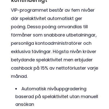
kontinuerligt
VIP-programmet består av fem nivåer
där spelaktivitet automatiskt ger
poäng. Dessa poäng omvandlas till
förmåner som snabbare utbetalningar,
personliga kontoadministratörer och
exklusiva tävlingar. Högsta nivån kräver
betydande spelaktivitet men erbjuder
cashback på 15% av nettoförluster varje
månad.
Automatisk nivåuppgradering
baserad på spelaktivitet utan manuell
ansökan