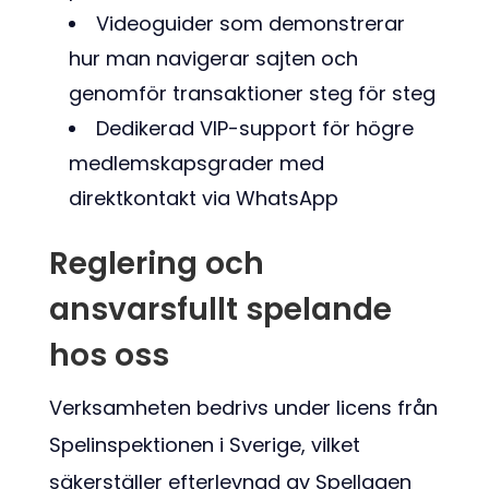
Videoguider som demonstrerar
hur man navigerar sajten och
genomför transaktioner steg för steg
Dedikerad VIP-support för högre
medlemskapsgrader med
direktkontakt via WhatsApp
Reglering och
ansvarsfullt spelande
hos oss
Verksamheten bedrivs under licens från
Spelinspektionen i Sverige, vilket
säkerställer efterlevnad av Spellagen