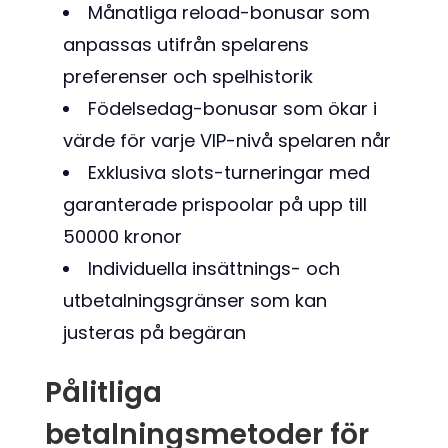
Månatliga reload-bonusar som
anpassas utifrån spelarens
preferenser och spelhistorik
Födelsedag-bonusar som ökar i
värde för varje VIP-nivå spelaren når
Exklusiva slots-turneringar med
garanterade prispoolar på upp till
50000 kronor
Individuella insättnings- och
utbetalningsgränser som kan
justeras på begäran
Pålitliga
betalningsmetoder för