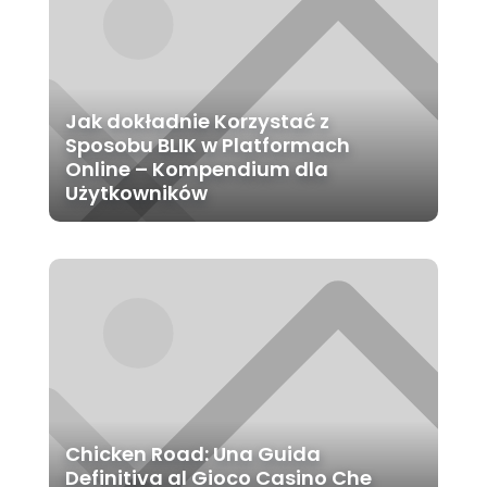
Jak dokładnie Korzystać z
Sposobu BLIK w Platformach
Online – Kompendium dla
Użytkowników
Chicken Road: Una Guida
Definitiva al Gioco Casino Che