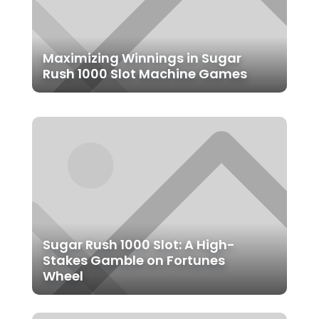
Maximizing Winnings in Sugar
Rush 1000 Slot Machine Games
Sugar Rush 1000 Slot: A High-
Stakes Gamble on Fortunes
Wheel