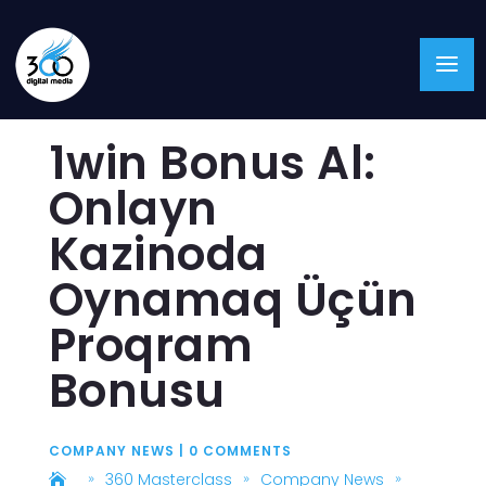
1win Bonus Al:
Onlayn
Kazinoda
Oynamaq Üçün
Proqram
Bonusu
COMPANY NEWS
|
0 COMMENTS
360 Masterclass
Company News
9
9
9