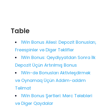
Table
1Win Bonus Ailəsi: Depozit Bonusları,
Freespinlər və Digər Təkliflər
1Win Bonus: Qeydiyyatdan Sonra İlk
Depozit Üçün Artırılmış Bonus
1Win-də Bonusları Aktivləşdirmək
və Oynamaq Üçün Addım-addım
Təlimat
1Win Bonus Şərtləri: Mərc Tələbləri
və Digər Qaydalar