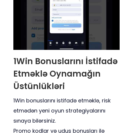
1Win Bonuslarını İstifadə
Etməklə Oynamağın
Üstünlükləri
1Win bonuslarını istifadə etməklə, risk
etmədən yeni oyun strategiyalarını
sınaya bilərsiniz.
Promo kodlar və uduş bonusları ilə