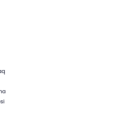
aq
ana
si