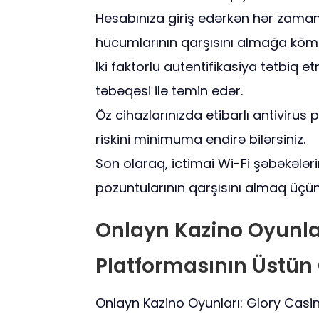
Hesabınıza giriş edərkən hər zama
hücumlarının qarşısını almağa kömə
İki faktorlu autentifikasiya tətbiq e
təbəqəsi ilə təmin edər.
Öz cihazlarınızda etibarlı antiviru
riskini minimuma endirə bilərsiniz.
Son olaraq, ictimai Wi-Fi şəbəkələ
pozuntularının qarşısını almaq üçün 
Onlayn Kazino Oyunla
Platformasının Üstün 
Onlayn Kazino Oyunları: Glory Casi