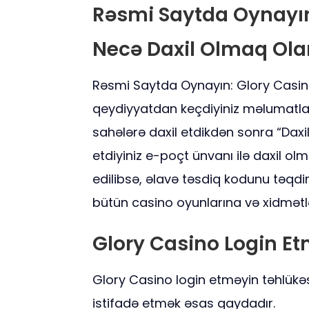
Rəsmi Saytda Oynayın
Necə Daxil Olmaq Ola
Rəsmi Saytda Oynayın: Glory Casin
qeydiyyatdan keçdiyiniz məlumatları 
sahələrə daxil etdikdən sonra “Dax
etdiyiniz e-poçt ünvanı ilə daxil ol
edilibsə, əlavə təsdiq kodunu təqdi
bütün casino oyunlarına və xidmətlə
Glory Casino Login Etm
Glory Casino login etməyin təhlükəsi
istifadə etmək əsas qaydadır.