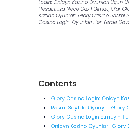
Login: Onlayn Kazino Oyunları Üçün Ü
Hesabınıza Necə Daxil Olmaq Olar Glor
Kazino Oyunları: Glory Casino Rəsmi 
Casino Login: Oyunları Hər Yerdə Dava
Contents
Glory Casino Login: Onlayn Kaz
Rəsmi Saytda Oynayın: Glory 
Glory Casino Login Etməyin Təhl
Onlayn Kazino Oyunları: Glory