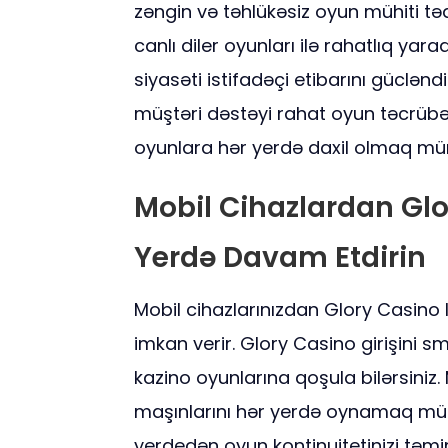
zəngin və təhlükəsiz oyun mühiti təq
canlı diler oyunları ilə rahatlıq yar
siyasəti istifadəçi etibarını güclənd
müştəri dəstəyi rahat oyun təcrübə
oyunlara hər yerdə daxil olmaq m
Mobil Cihazlardan Glo
Yerdə Davam Etdirin
Mobil cihazlarınızdan Glory Casino
imkan verir. Glory Casino girişini s
kazino oyunlarına qoşula bilərsiniz
maşınlarını hər yerdə oynamaq mümk
yerdedən oyun kontinuitetinizi təmi