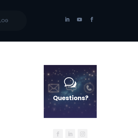
LOG
w
Questions?
We’ve Got