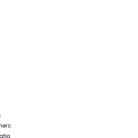
s
 mərc
afiq