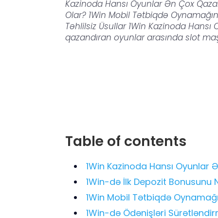
Kazinoda Hansı Oyunlar Ən Çox Qazan
Olar? 1Win Mobil Tətbiqdə Oynamağın 
Təhlilsiz Üsullar 1Win Kazinoda Hansı
qazandıran oyunlar arasında slot maşın
Table of contents
1Win Kazinoda Hansı Oyunlar 
1Win-də İlk Depozit Bonusunu 
1Win Mobil Tətbiqdə Oynamağın
1Win-də Ödənişləri Sürətləndir