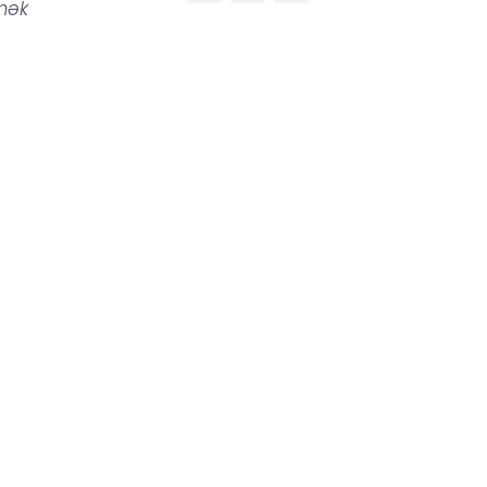
You!
rmək
CONTACT US