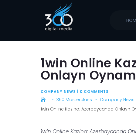
HOM
1win Online Ka
Onlayn Oynama
COMPANY NEWS
|
0 COMMENTS
360 Masterclass
Company News
9
9
1win Online Kazino: Azerbaycanda Onlayn 
1win Online Kazino: Azerbaycanda On