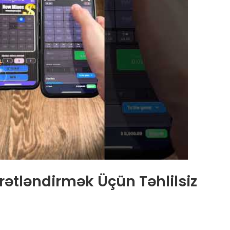
rətləndirmək Üçün Təhlilsiz