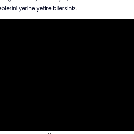
ərini yerinə yetirə bilərsiniz.