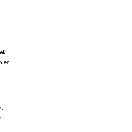
mək
mlər
yt
a