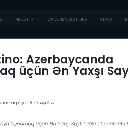
E
ABOUT
EXPLORE SOLUTIONS
STARS
B
zino: Azerbaycanda
q üçün Ən Yaxşı Say
9
Oynamaq üçün Ən Yaxşı Sayt
layn Oynamaq üçün Ən Yaxşı Sayt Table of contents 