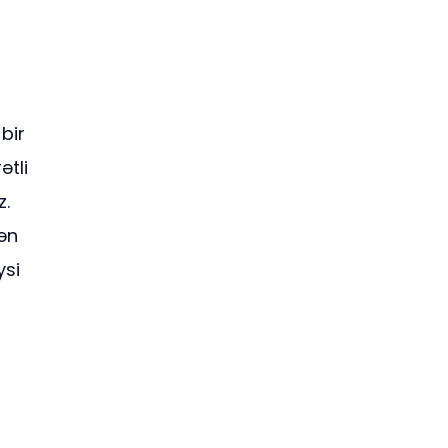
bir
ətli
z.
lən
ysi