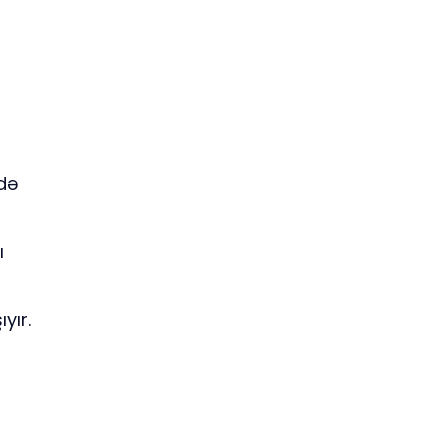
edə
ı
yır.