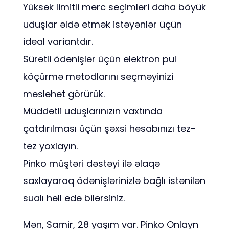
Yüksək limitli mərc seçimləri daha böyük
uduşlar əldə etmək istəyənlər üçün
ideal variantdır.
Sürətli ödənişlər üçün elektron pul
köçürmə metodlarını seçməyinizi
məsləhət görürük.
Müddətli uduşlarınızın vaxtında
çatdırılması üçün şəxsi hesabınızı tez-
tez yoxlayın.
Pinko müştəri dəstəyi ilə əlaqə
saxlayaraq ödənişlərinizlə bağlı istənilən
sualı həll edə bilərsiniz.
Mən, Samir, 28 yaşım var. Pinko Onlayn