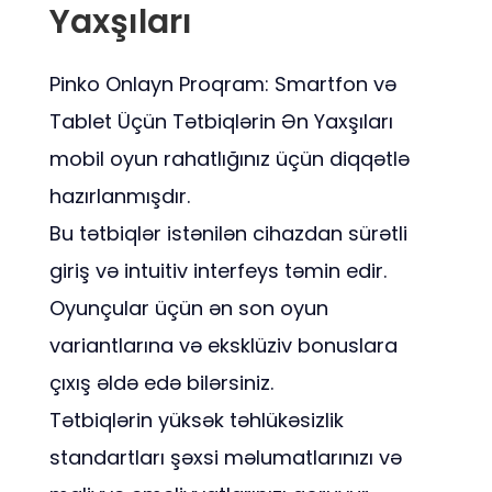
Yaxşıları
Pinko Onlayn Proqram: Smartfon və
Tablet Üçün Tətbiqlərin Ən Yaxşıları
mobil oyun rahatlığınız üçün diqqətlə
hazırlanmışdır.
Bu tətbiqlər istənilən cihazdan sürətli
giriş və intuitiv interfeys təmin edir.
Oyunçular üçün ən son oyun
variantlarına və eksklüziv bonuslara
çıxış əldə edə bilərsiniz.
Tətbiqlərin yüksək təhlükəsizlik
standartları şəxsi məlumatlarınızı və