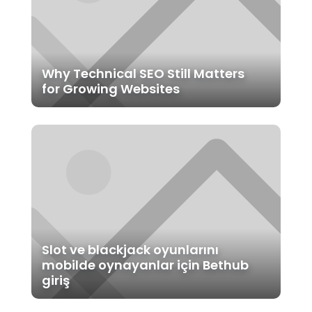
Why Technical SEO Still Matters
for Growing Websites
Slot ve blackjack oyunlarını
mobilde oynayanlar için Bethub
giriş