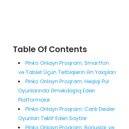
Table Of Contents
Pinko Onlayn Proqram: Smartfon
və Tablet Üçün Tətbiqlərin Ən Yaxşıları
Pinko Onlayn Proqram: Həqiqi Pul
Oyunlarında Əməkdaşlıq Edən
Platformalar
Pinko Onlayn Proqram: Canlı Dealer
Oyunları Təklif Edən Saytlar
Pinko Onlayn Proqram: Bonuslar və