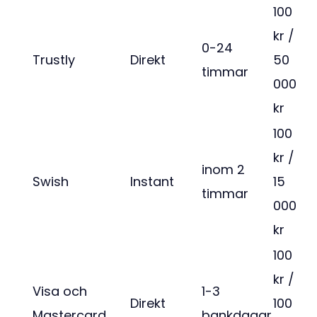
100
kr /
0-24
Trustly
Direkt
50
timmar
000
kr
100
kr /
inom 2
Swish
Instant
15
timmar
000
kr
100
kr /
Visa och
1-3
Direkt
100
Mastercard
bankdagar