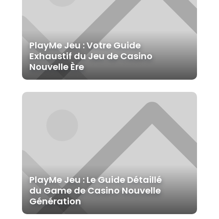
PlayMe Jeu : Votre Guide
Exhaustif du Jeu de Casino
Nouvelle Ère
PlayMe Jeu : Le Guide Détaillé
du Game de Casino Nouvelle
Génération