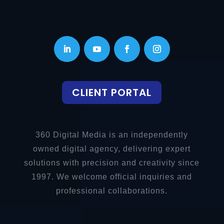
CLIENT PORTAL
360 Digital Media is an independently
owned digital agency, delivering expert
solutions with precision and creativity since
1997. We welcome official inquiries and
professional collaborations.