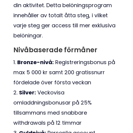
din aktivitet. Detta belöningsprogram
innehåller av totalt åtta steg, i vilket
varje steg ger access till mer exklusiva
belöningar.
Nivåbaserade förmåner
Bronze-nivå:
Registreringsbonus på
max 5 000 kr samt 200 gratissnurr
fördelade över första veckan
Silver:
Veckovisa
omladdningsbonusar på 25%
tillsammans med snabbare
withdrawals på 12 timmar
Guldnivå:
Personlig account