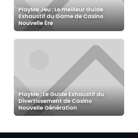
PlayMe Jeu : Le meilleur Guide
Exhaustif du Game de Casino
Nouvelle Ère
PlayMe : Le Guide Exhaustif du
Divertissement de Casino
Nouvelle Génération