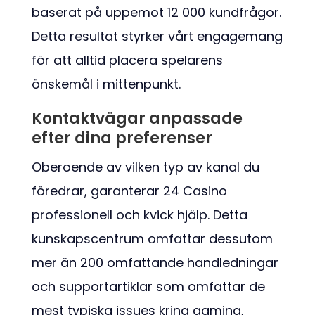
baserat på uppemot 12 000 kundfrågor.
Detta resultat styrker vårt engagemang
för att alltid placera spelarens
önskemål i mittenpunkt.
Kontaktvägar anpassade
efter dina preferenser
Oberoende av vilken typ av kanal du
föredrar, garanterar 24 Casino
professionell och kvick hjälp. Detta
kunskapscentrum omfattar dessutom
mer än 200 omfattande handledningar
och supportartiklar som omfattar de
mest typiska issues kring gaming,