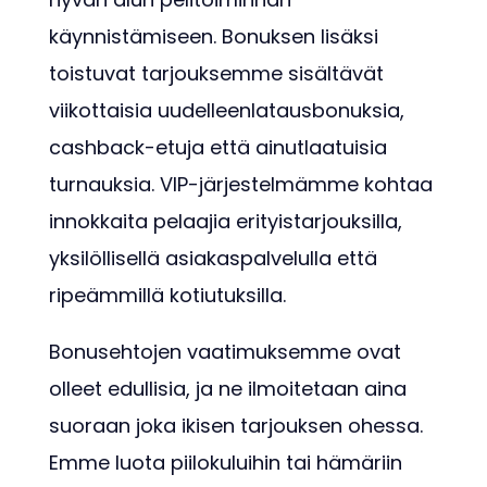
käynnistämiseen. Bonuksen lisäksi
toistuvat tarjouksemme sisältävät
viikottaisia uudelleenlatausbonuksia,
cashback-etuja että ainutlaatuisia
turnauksia. VIP-järjestelmämme kohtaa
innokkaita pelaajia erityistarjouksilla,
yksilöllisellä asiakaspalvelulla että
ripeämmillä kotiutuksilla.
Bonusehtojen vaatimuksemme ovat
olleet edullisia, ja ne ilmoitetaan aina
suoraan joka ikisen tarjouksen ohessa.
Emme luota piilokuluihin tai hämäriin