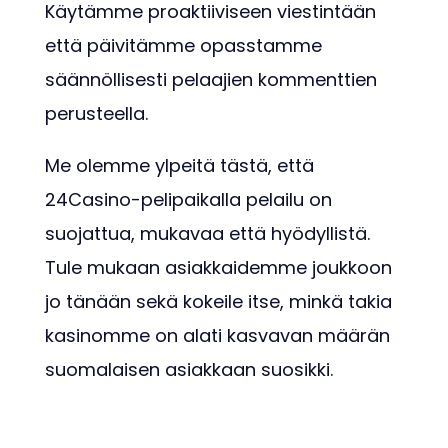
Käytämme proaktiiviseen viestintään
että päivitämme opasstamme
säännöllisesti pelaajien kommenttien
perusteella.
Me olemme ylpeitä tästä, että
24Casino-pelipaikalla pelailu on
suojattua, mukavaa että hyödyllistä.
Tule mukaan asiakkaidemme joukkoon
jo tänään sekä kokeile itse, minkä takia
kasinomme on alati kasvavan määrän
suomalaisen asiakkaan suosikki.