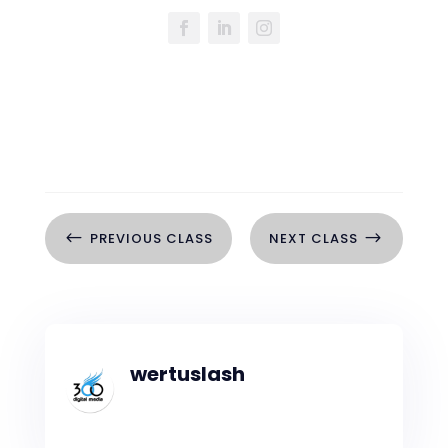
#
$
PREVIOUS CLASS
NEXT CLASS
wertuslash