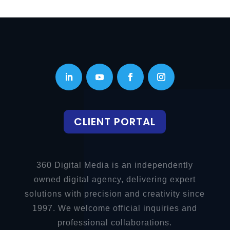
CLIENT PORTAL
360 Digital Media is an independently
owned digital agency, delivering expert
solutions with precision and creativity since
1997. We welcome official inquiries and
professional collaborations.