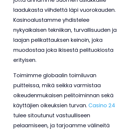
laadukasta viihdettä läpi vuorokauden.
Kasinoalustamme yhdistelee
nykyaikaisen tekniikan, turvallisuuden ja
laajan pelikattauksen keinoin, joka
muodostaa joka ikisestä pelituokiosta
erityisen.
Toimimme globaalin toimiluvan
puitteissa, mikä seikka varmistaa
oikeudenmukaisen pelitoiminnan sekä
käyttäjien oikeuksien turvan.
Casino 24
tulee sitoutunut vastuulliseen
pelaamiseen, ja tarjoamme välineitä