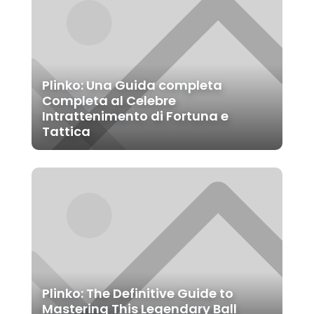
Plinko: Una Guida completa
Completa al Celebre
Intrattenimento di Fortuna e
Tattica
Plinko: The Definitive Guide to
Mastering This Legendary Ball