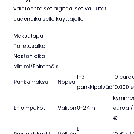
vaihtoehtoiset digitaaliset valuutat
uudenaikaiselle käyttäjälle
Maksutapa
Talletusaika
Noston aika
Minimi/Enimmäis
1-3
10 euro
Pankkimaksu
Nopea
pankkipäivää
10,000 
kymme
E-lompakot
Välitön
0-24 h
euroa /
€
Ei
Prepaid-kortit
Välitön
10 € / 1