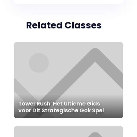
Related Classes
Tower Rush: Het Ultieme Gids
voor Dit Strategische Gok Spel