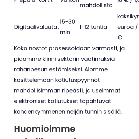
mahdollista
kaksik
15-30
Digitaalivaluutat
1-12 tuntia
euroa /
min
€
Koko nostot prosessoidaan varmasti, ja
pidämme kiinni sektorin vaatimuksia
rahanpesun estämiseksi. Aiomme
käsittelemään kotiutuspyynnöt
mahdollisimman ripeästi, ja useimmat
elektroniset kotiutukset tapahtuvat
kahdenkymmenen neljän tunnin sisällä.
Huomioimme