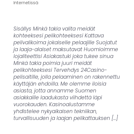
Internetissä
Sisällys Minkä takia valita meidät
kohteeksesi pelikohteeksesi Kattava
pelivalikoima jokaiselle pelaajille Suojatut
ja laaja-alaiset maksutavat Huomioimme
lojaliteettisi Asiakastuki joka tukee sinua
Minkä takia poimia juuri meidät
pelikohteeksesi Tervehdys 24Casino-
pelisaitille, jolla pelaaminen on rakennettu
käyttäjän ehdoilla. Me olemme iloisia
asiasta, jotta annamme Suomen
asiakkaille laadukasta viihdettä läpi
vuorokauden. Kasinoalustamme
yhdistelee nykyaikaisen tekniikan,
turvallisuuden ja laajan pelikattauksen […]