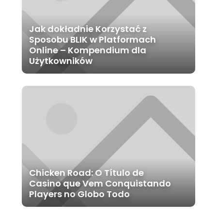
Jak dokładnie Korzystać z
Sposobu BLIK w Platformach
Online – Kompendium dla
Użytkowników
Chicken Road: O Título de
Casino que Vem Conquistando
Players no Globo Todo