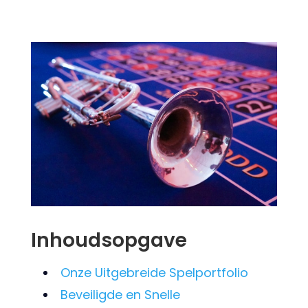
Inhoudsopgave
Onze Uitgebreide Spelportfolio
Beveiligde en Snelle