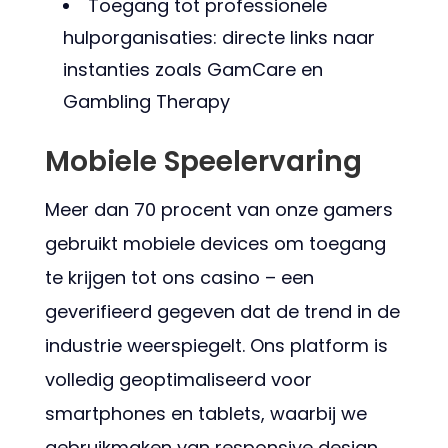
Toegang tot professionele
hulporganisaties: directe links naar
instanties zoals GamCare en
Gambling Therapy
Mobiele Speelervaring
Meer dan 70 procent van onze gamers
gebruikt mobiele devices om toegang
te krijgen tot ons casino – een
geverifieerd gegeven dat de trend in de
industrie weerspiegelt. Ons platform is
volledig geoptimaliseerd voor
smartphones en tablets, waarbij we
gebruikmaken van responsive design