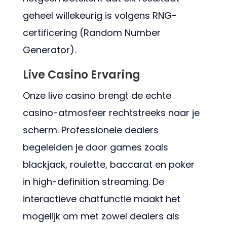
geheel willekeurig is volgens RNG-
certificering (Random Number
Generator).
Live Casino Ervaring
Onze live casino brengt de echte
casino-atmosfeer rechtstreeks naar je
scherm. Professionele dealers
begeleiden je door games zoals
blackjack, roulette, baccarat en poker
in high-definition streaming. De
interactieve chatfunctie maakt het
mogelijk om met zowel dealers als