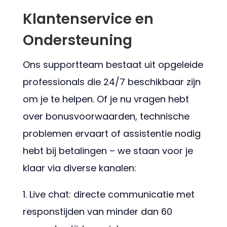
Klantenservice en
Ondersteuning
Ons supportteam bestaat uit opgeleide
professionals die 24/7 beschikbaar zijn
om je te helpen. Of je nu vragen hebt
over bonusvoorwaarden, technische
problemen ervaart of assistentie nodig
hebt bij betalingen – we staan voor je
klaar via diverse kanalen:
Live chat: directe communicatie met
responstijden van minder dan 60