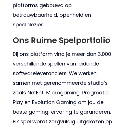
platforms gebouwd op
betrouwbaarheid, openheid en
speelplezier.
Ons Ruime Spelportfolio
Bij ons platform vind je meer dan 3.000
verschillende spellen van leidende
softwareleveranciers. We werken
samen met gerenommeerde studio’s
zoals NetEnt, Microgaming, Pragmatic
Play en Evolution Gaming om jou de
beste gaming-ervaring te garanderen.
Elk spel wordt zorgvuldig uitgekozen op