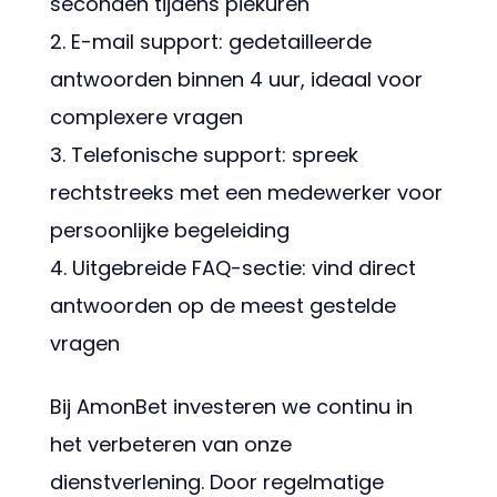
seconden tijdens piekuren
E-mail support: gedetailleerde
antwoorden binnen 4 uur, ideaal voor
complexere vragen
Telefonische support: spreek
rechtstreeks met een medewerker voor
persoonlijke begeleiding
Uitgebreide FAQ-sectie: vind direct
antwoorden op de meest gestelde
vragen
Bij AmonBet investeren we continu in
het verbeteren van onze
dienstverlening. Door regelmatige