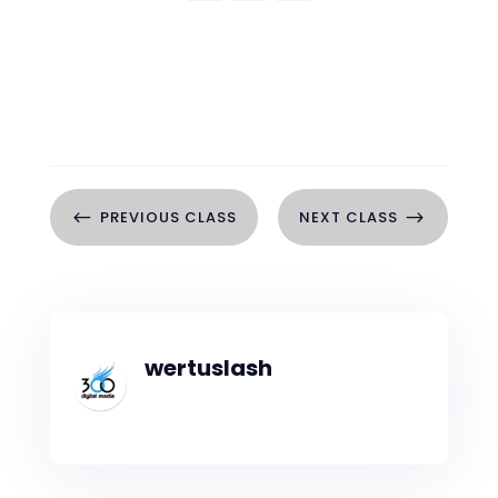
#
$
PREVIOUS CLASS
NEXT CLASS
wertuslash