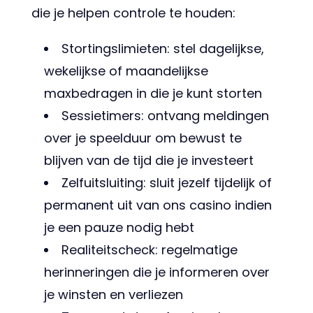
die je helpen controle te houden:
Stortingslimieten: stel dagelijkse,
wekelijkse of maandelijkse
maxbedragen in die je kunt storten
Sessietimers: ontvang meldingen
over je speelduur om bewust te
blijven van de tijd die je investeert
Zelfuitsluiting: sluit jezelf tijdelijk of
permanent uit van ons casino indien
je een pauze nodig hebt
Realiteitscheck: regelmatige
herinneringen die je informeren over
je winsten en verliezen