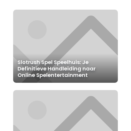
Slotrush Spel Speelhuis: Je
Definitieve Handleiding naar
Online Spelentertainment