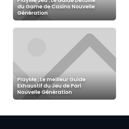
PlayMe Jeu : Le Guide Détaillé
du Game de Casino Nouvelle
Génération
PlayMe : Le meilleur Guide
Exhaustif du Jeu de Pari
Nouvelle Génération