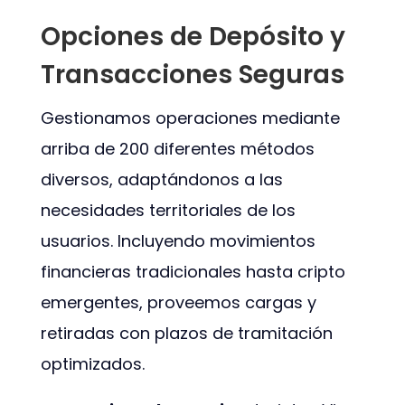
Opciones de Depósito y
Transacciones Seguras
Gestionamos operaciones mediante
arriba de 200 diferentes métodos
diversos, adaptándonos a las
necesidades territoriales de los
usuarios. Incluyendo movimientos
financieras tradicionales hasta cripto
emergentes, proveemos cargas y
retiradas con plazos de tramitación
optimizados.