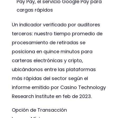
Pay Pay, el servicio Google Pay para
cargas rápidos
Un indicador verificado por auditores
terceros: nuestro tiempo promedio de
procesamiento de retiradas se
posiciona en quince minutos para
carteras electrónicas y cripto,
ubicándonos entre las plataformas
más rápidas del sector según el
informe emitido por Casino Technology
Research Institute en feb de 2023.
Opción de Transacción