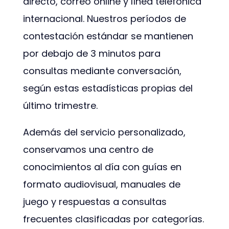
directo, correo online y línea telefónica
internacional. Nuestros períodos de
contestación estándar se mantienen
por debajo de 3 minutos para
consultas mediante conversación,
según estas estadísticas propias del
último trimestre.
Además del servicio personalizado,
conservamos una centro de
conocimientos al día con guías en
formato audiovisual, manuales de
juego y respuestas a consultas
frecuentes clasificadas por categorías.