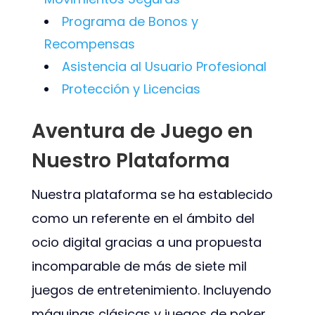
Programa de Bonos y
Recompensas
Asistencia al Usuario Profesional
Protección y Licencias
Aventura de Juego en
Nuestro Plataforma
Nuestra plataforma se ha establecido
como un referente en el ámbito del
ocio digital gracias a una propuesta
incomparable de más de siete mil
juegos de entretenimiento. Incluyendo
máquinas clásicas y juegos de poker