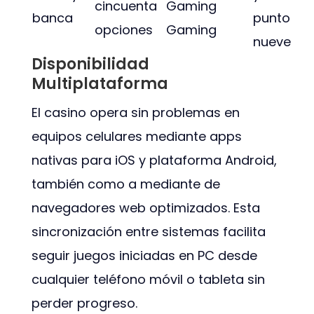
cincuenta
Gaming
banca
punto
opciones
Gaming
nueve
Disponibilidad
Multiplataforma
El casino opera sin problemas en
equipos celulares mediante apps
nativas para iOS y plataforma Android,
también como a mediante de
navegadores web optimizados. Esta
sincronización entre sistemas facilita
seguir juegos iniciadas en PC desde
cualquier teléfono móvil o tableta sin
perder progreso.