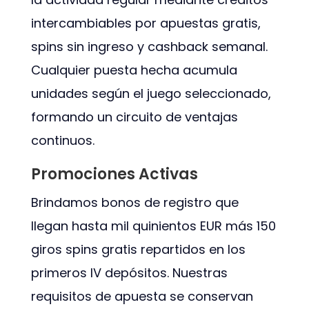
intercambiables por apuestas gratis,
spins sin ingreso y cashback semanal.
Cualquier puesta hecha acumula
unidades según el juego seleccionado,
formando un circuito de ventajas
continuos.
Promociones Activas
Brindamos bonos de registro que
llegan hasta mil quinientos EUR más 150
giros spins gratis repartidos en los
primeros IV depósitos. Nuestras
requisitos de apuesta se conservan