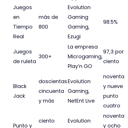
Juegos
Evolution
en
más de
Gaming
98.5%
Tiempo
800
Gaming,
Real
Ezugi
La empresa
Juegos
97,3 por
300+
Microgaming,
de ruleta
ciento
Play’n GO
noventa
doscientas
Evolution
Black
y nueve
cincuenta
Gaming,
Jack
punto
y más
NetEnt Live
cuatro
noventa
ciento
Evolution
Punto y
y ocho