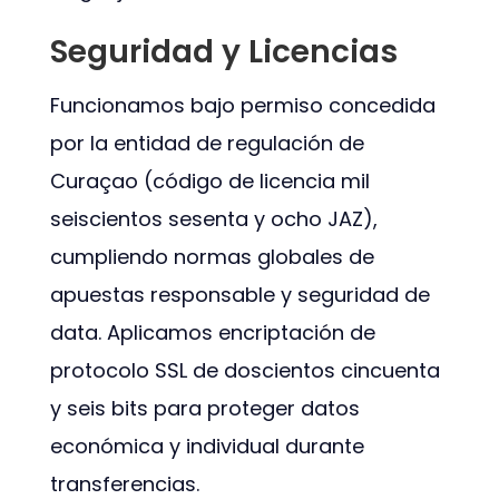
Seguridad y Licencias
Funcionamos bajo permiso concedida
por la entidad de regulación de
Curaçao (código de licencia mil
seiscientos sesenta y ocho JAZ),
cumpliendo normas globales de
apuestas responsable y seguridad de
data. Aplicamos encriptación de
protocolo SSL de doscientos cincuenta
y seis bits para proteger datos
económica y individual durante
transferencias.