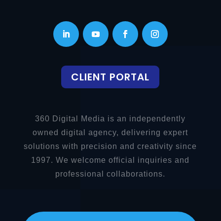
CLIENT PORTAL
360 Digital Media is an independently
owned digital agency, delivering expert
solutions with precision and creativity since
1997. We welcome official inquiries and
professional collaborations.