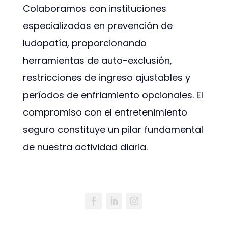
Colaboramos con instituciones
especializadas en prevención de
ludopatía, proporcionando
herramientas de auto-exclusión,
restricciones de ingreso ajustables y
períodos de enfriamiento opcionales. El
compromiso con el entretenimiento
seguro constituye un pilar fundamental
de nuestra actividad diaria.