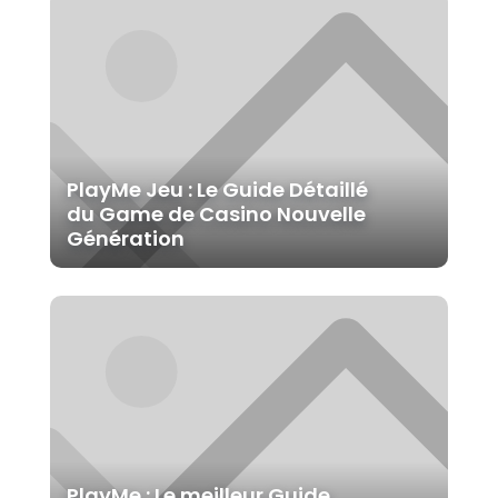
PlayMe Jeu : Le Guide Détaillé
du Game de Casino Nouvelle
Génération
PlayMe : Le meilleur Guide