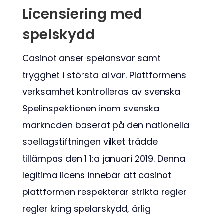
Licensiering med
spelskydd
Casinot anser spelansvar samt
trygghet i största allvar. Plattformens
verksamhet kontrolleras av svenska
Spelinspektionen inom svenska
marknaden baserat på den nationella
spellagstiftningen vilket trädde
tillämpas den 1 1:a januari 2019. Denna
legitima licens innebär att casinot
plattformen respekterar strikta regler
regler kring spelarskydd, ärlig