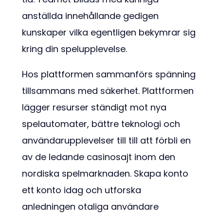
anställda innehållande gedigen
kunskaper vilka egentligen bekymrar sig
kring din spelupplevelse.
Hos plattformen sammanförs spänning
tillsammans med säkerhet. Plattformen
lägger resurser ständigt mot nya
spelautomater, bättre teknologi och
användarupplevelser till till att förbli en
av de ledande casinosajt inom den
nordiska spelmarknaden. Skapa konto
ett konto idag och utforska
anledningen otaliga användare