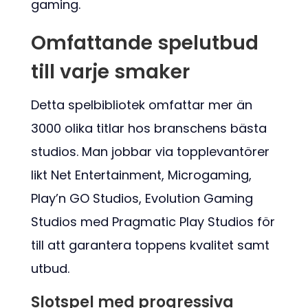
gaming.
Omfattande spelutbud
till varje smaker
Detta spelbibliotek omfattar mer än
3000 olika titlar hos branschens bästa
studios. Man jobbar via topplevantörer
likt Net Entertainment, Microgaming,
Play’n GO Studios, Evolution Gaming
Studios med Pragmatic Play Studios för
till att garantera toppens kvalitet samt
utbud.
Slotspel med progressiva