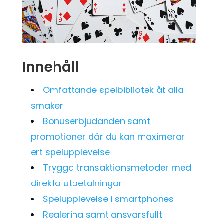
Innehåll
Omfattande spelbibliotek åt alla
smaker
Bonuserbjudanden samt
promotioner där du kan maximerar
ert spelupplevelse
Trygga transaktionsmetoder med
direkta utbetalningar
Spelupplevelse i smartphones
Reglering samt ansvarsfullt