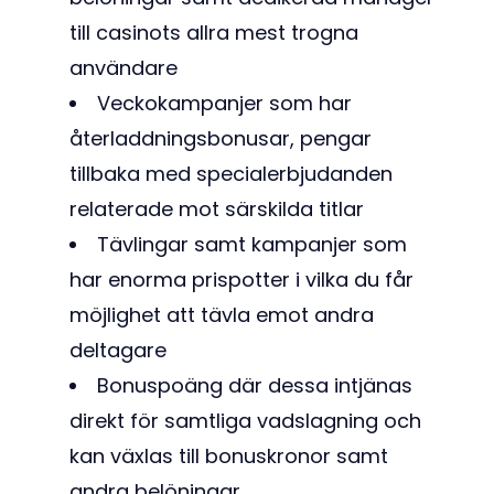
till casinots allra mest trogna
användare
Veckokampanjer som har
återladdningsbonusar, pengar
tillbaka med specialerbjudanden
relaterade mot särskilda titlar
Tävlingar samt kampanjer som
har enorma prispotter i vilka du får
möjlighet att tävla emot andra
deltagare
Bonuspoäng där dessa intjänas
direkt för samtliga vadslagning och
kan växlas till bonuskronor samt
andra belöningar