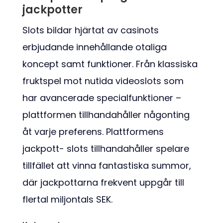
jackpotter
Slots bildar hjärtat av casinots
erbjudande innehållande otaliga
koncept samt funktioner. Från klassiska
fruktspel mot nutida videoslots som
har avancerade specialfunktioner –
plattformen tillhandahåller någonting
åt varje preferens. Plattformens
jackpott- slots tillhandahåller spelare
tillfället att vinna fantastiska summor,
där jackpottarna frekvent uppgår till
flertal miljontals SEK.