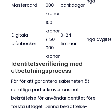
Inga
Mastercard
000
bankdagar
kronor
100
kronor
Digitala
0-24
/ 50
Inga avgift
plånböcker
timmar
000
kronor
Identitetsverifiering med
utbetalningsprocess
För för att garantera säkerheten åt
samtliga parter kräver casinot
bekräftelse för användaridentitet före
första uttaget. Denna bekräftelse-