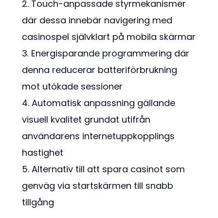
Touch-anpassade styrmekanismer
där dessa innebär navigering med
casinospel självklart på mobila skärmar
Energisparande programmering där
denna reducerar batteriförbrukning
mot utökade sessioner
Automatisk anpassning gällande
visuell kvalitet grundat utifrån
användarens internetuppkopplings
hastighet
Alternativ till att spara casinot som
genväg via startskärmen till snabb
tillgång