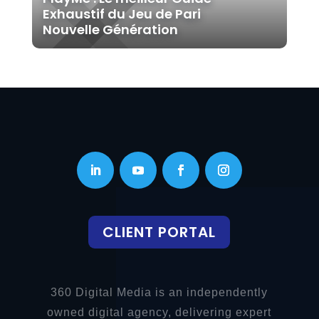
Exhaustif du Jeu de Pari
Nouvelle Génération
CLIENT PORTAL
360 Digital Media is an independently
owned digital agency, delivering expert