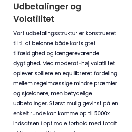
Udbetalinger og
Volatilitet
Vort udbetalingsstruktur er konstrueret
til til at belønne både kortsigtet
tilfældighed og længerevarende
dygtighed. Med moderat-høj volatilitet
oplever spillere en equilibreret fordeling
mellem regelmæssige mindre præmier
og sjældnere, men betydelige
udbetalinger. Størst mulig gevinst på en
enkelt runde kan komme op til 5000x
indsatsen i optimale forhold med totalt