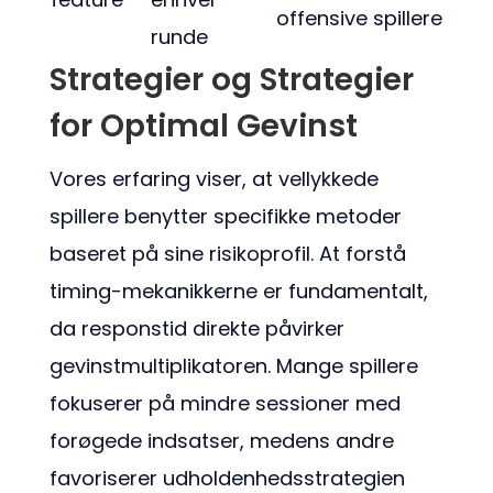
offensive spillere
runde
Strategier og Strategier
for Optimal Gevinst
Vores erfaring viser, at vellykkede
spillere benytter specifikke metoder
baseret på sine risikoprofil. At forstå
timing-mekanikkerne er fundamentalt,
da responstid direkte påvirker
gevinstmultiplikatoren. Mange spillere
fokuserer på mindre sessioner med
forøgede indsatser, medens andre
favoriserer udholdenhedsstrategien