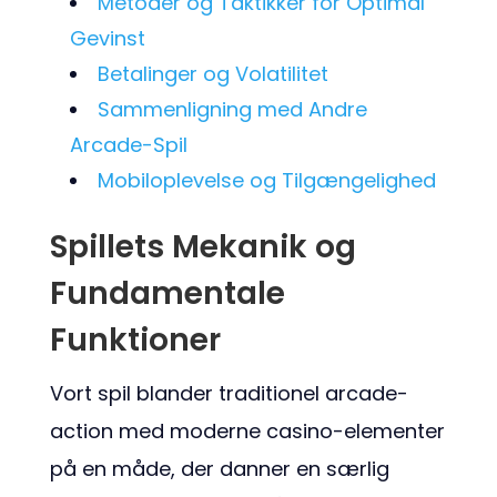
Metoder og Taktikker for Optimal
Gevinst
Betalinger og Volatilitet
Sammenligning med Andre
Arcade-Spil
Mobiloplevelse og Tilgængelighed
Spillets Mekanik og
Fundamentale
Funktioner
Vort spil blander traditionel arcade-
action med moderne casino-elementer
på en måde, der danner en særlig