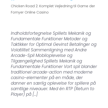
Chicken Road 2: Komplet Vejledning til Game der
Fornyer Online Casino
Indholdsfortegnelse Spillets Mekanik og
Fundamentale Funktioner Metoder og
Taktikker for Optimal Gevinst Betalinger og
Volatilitet Sammenligning med Andre
Arcade-Spil Mobiloplevelse og
Tilgængelighed Spillets Mekanik og
Fundamentale Funktioner Vort spil blander
traditionel arcade-action med moderne
casino-elementer på en måde, der
danner en særlig oplevelse for spillere på
samtlige niveauer. Med én RTP (Return to
Player) på […]