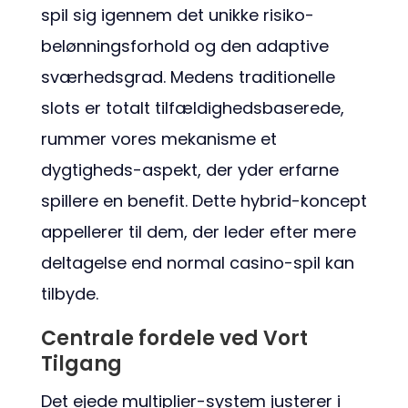
spil sig igennem det unikke risiko-
belønningsforhold og den adaptive
sværhedsgrad. Medens traditionelle
slots er totalt tilfældighedsbaserede,
rummer vores mekanisme et
dygtigheds-aspekt, der yder erfarne
spillere en benefit. Dette hybrid-koncept
appellerer til dem, der leder efter mere
deltagelse end normal casino-spil kan
tilbyde.
Centrale fordele ved Vort
Tilgang
Det ejede multiplier-system justerer i