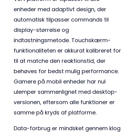
enheder med adaptivt design, der
automatisk tilpasser commands til
display-størrelse og
indtastningsmetode. Touchskærm-
funktionaliteten er akkurat kalibreret for
til at matche den reaktionstid, der
behøves for bedst mulig performance.
Gamere på mobil enheder har nul
ulemper sammenlignet med desktop-
versionen, eftersom alle funktioner er
samme på kryds af platforme.
Data-forbrug er mindsket gennem klog