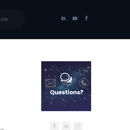
LOG
w
Questions?
We’ve Got
me