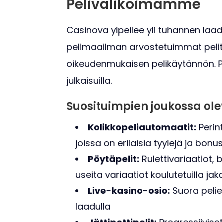
Pelivalikoimamme
Casinova ylpeilee yli tuhannen laa
pelimaailman arvostetuimmat pelit
oikeudenmukaisen pelikäytännön. Pel
julkaisuilla.
Suosituimpien joukossa ole
Kolikkopeliautomaatit:
Perin
joissa on erilaisia tyylejä ja bon
Pöytäpelit:
Rulettivariaatiot, 
useita variaatiot koulutetuilla jaka
Live-kasino-osio:
Suora peli
laadulla