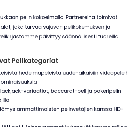
dukkaan pelin kokoelmalla. Partnereina toimivat
alot, joka turvaa sujuvan pelikokemuksen ja
ikirjastomme päivittyy säännöllisesti tuoreilla
vat Pelikategoriat
teisistä hedelmäpeleistä uudenaikaisiin videopeleih
usominaisuuksia
blackjack-variaatiot, baccarat-peli ja pokeripelin
jilla
elämys ammattimaisten pelinvetäjien kanssa HD-