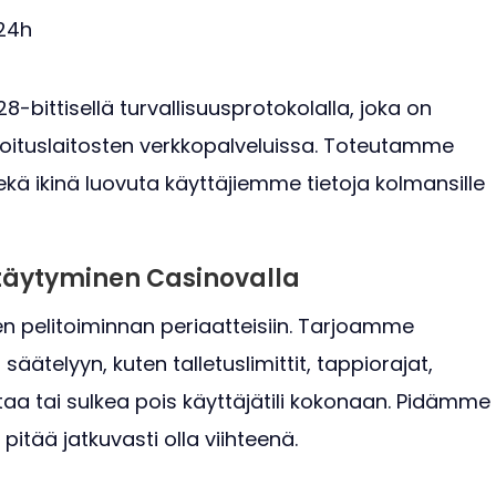
/24h
h
28-bittisellä turvallisuusprotokolalla, joka on
oituslaitosten verkkopalveluissa. Toteutamme
kä ikinä luovuta käyttäjiemme tietoja kolmansille
täytyminen Casinovalla
n pelitoiminnan periaatteisiin. Tarjoamme
äätelyyn, kuten talletuslimittit, tappiorajat,
taa tai sulkea pois käyttäjätili kokonaan. Pidämme
itää jatkuvasti olla viihteenä.