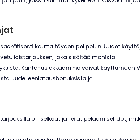
t jättipotit, joissa summat kykenevät kasvaa miljoo
jat
askätisesti kautta täyden pelipolun. Uudet käyttä
vetuliaistarjouksen, joka sisältää monista
ytyksistä. Kanta-asiakkaamme voivat käyttämään V
isista uudelleenlatausbonuksista ja
 tarjouksilla on selkeät ja reilut pelaamisehdot, mit
luessa otetaan käyttöön panoskattoja pelaajien