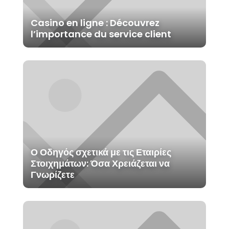
Casino en ligne : Découvrez
l’importance du service client
Ο Οδηγός σχετικά με τις Εταιρίες
Στοιχημάτων: Όσα Χρειάζεται να
Γνωρίζετε