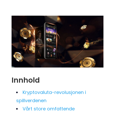
Innhold
Kryptovaluta-revolusjonen i
spillverdenen
Vårt store omfattende