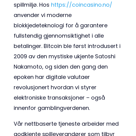
spillmiljø. Hos
https://coincasino.no/
anvender vi moderne
blokkjedeteknologi for å garantere
fullstendig gjennomsiktighet i alle
betalinger. Bitcoin ble først introdusert i
2009 av den mystiske ukjente Satoshi
Nakamoto, og siden den gang den
epoken har digitale valutaer
revolusjonert hvordan vi styrer
elektroniske transaksjoner – også
innenfor gamblingverdenen.
Vår nettbaserte tjeneste arbeider med
godkjente spilleverandører som tilbyr