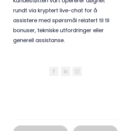
Kundestøtten vårt opererer døgnet
rundt via kryptert live-chat for å
assistere med spørsmål relatert til til
bonuser, tekniske utfordringer eller
generell assistanse.