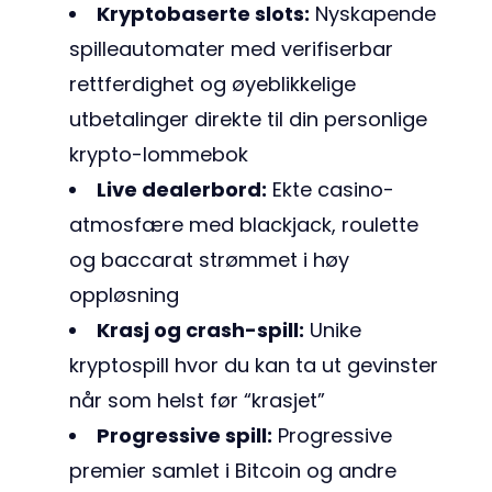
Kryptobaserte slots:
Nyskapende
spilleautomater med verifiserbar
rettferdighet og øyeblikkelige
utbetalinger direkte til din personlige
krypto-lommebok
Live dealerbord:
Ekte casino-
atmosfære med blackjack, roulette
og baccarat strømmet i høy
oppløsning
Krasj og crash-spill:
Unike
kryptospill hvor du kan ta ut gevinster
når som helst før “krasjet”
Progressive spill:
Progressive
premier samlet i Bitcoin og andre