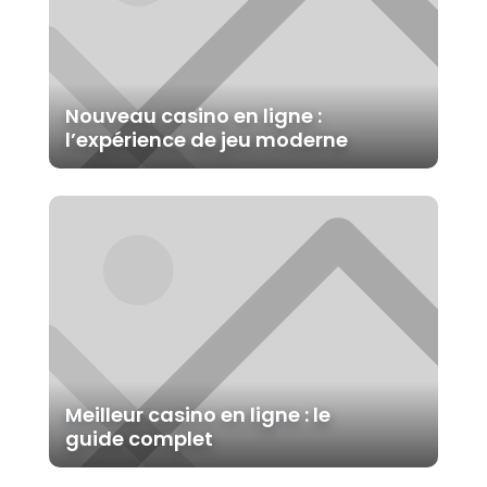
Nouveau casino en ligne :
l’expérience de jeu moderne
Meilleur casino en ligne : le
guide complet