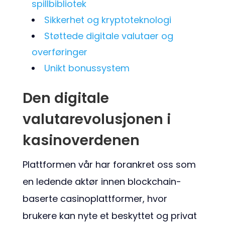
spillbibliotek
Sikkerhet og kryptoteknologi
Støttede digitale valutaer og
overføringer
Unikt bonussystem
Den digitale
valutarevolusjonen i
kasinoverdenen
Plattformen vår har forankret oss som
en ledende aktør innen blockchain-
baserte casinoplattformer, hvor
brukere kan nyte et beskyttet og privat