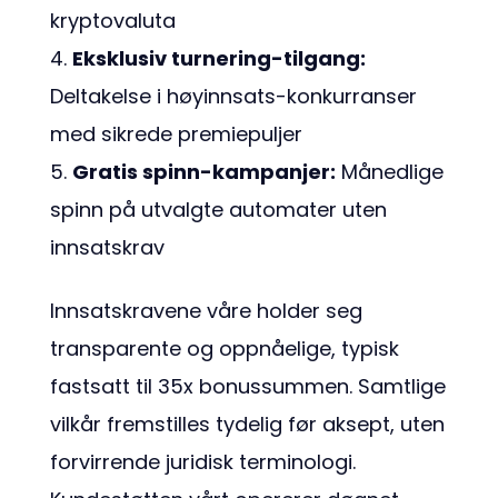
kryptovaluta
Eksklusiv turnering-tilgang:
Deltakelse i høyinnsats-konkurranser
med sikrede premiepuljer
Gratis spinn-kampanjer:
Månedlige
spinn på utvalgte automater uten
innsatskrav
Innsatskravene våre holder seg
transparente og oppnåelige, typisk
fastsatt til 35x bonussummen. Samtlige
vilkår fremstilles tydelig før aksept, uten
forvirrende juridisk terminologi.