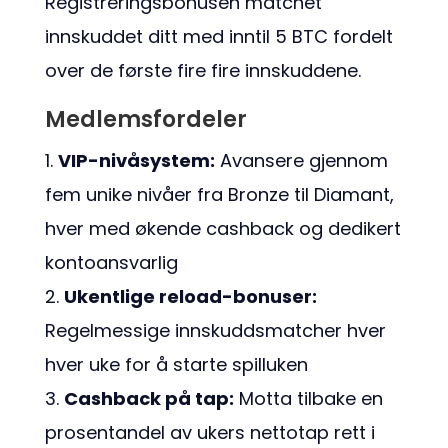
Registreringsbonusen matchet
innskuddet ditt med inntil 5 BTC fordelt
over de første fire fire innskuddene.
Medlemsfordeler
VIP-nivåsystem:
Avansere gjennom
fem unike nivåer fra Bronze til Diamant,
hver med økende cashback og dedikert
kontoansvarlig
Ukentlige reload-bonuser:
Regelmessige innskuddsmatcher hver
hver uke for å starte spilluken
Cashback på tap:
Motta tilbake en
prosentandel av ukers nettotap rett i