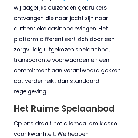
wij dagelijks duizenden gebruikers
ontvangen die naar jacht zijn naar
authentieke casinobelevingen. Het
platform differentieert zich door een
zorgvuldig uitgekozen spelaanbod,
transparante voorwaarden en een
commitment aan verantwoord gokken
dat verder reikt dan standaard
regelgeving.
Het Ruime Spelaanbod
Op ons draait het allemaal om klasse
voor kwantiteit. We hebben