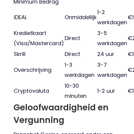
Minimum Bedrag
1-2
iDEAL
Onmiddellijk
€1
werkdagen
Kredietkaart
3-5
Direct
€
(Visa/Mastercard)
werkdagen
Skrill
Direct
24 uur
€1
1-3
3-7
Overschrijving
€
werkdagen
werkdagen
10-30
Cryptovaluta
1-2 uur
€
minuten
Geloofwaardigheid en
Vergunning