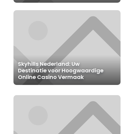
Skyhills Nederland: Uw
Destinatie voor Hoogwaardige
Online Casino Vermaak