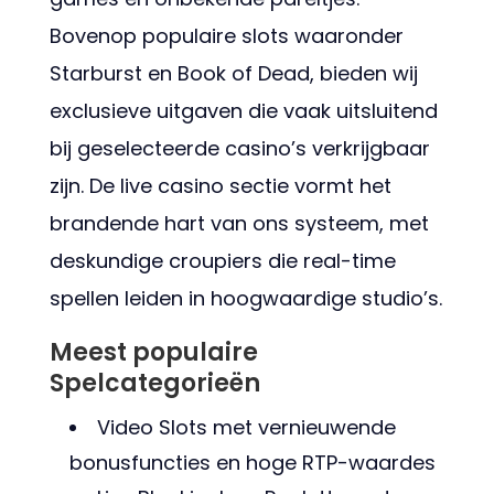
Bovenop populaire slots waaronder
Starburst en Book of Dead, bieden wij
exclusieve uitgaven die vaak uitsluitend
bij geselecteerde casino’s verkrijgbaar
zijn. De live casino sectie vormt het
brandende hart van ons systeem, met
deskundige croupiers die real-time
spellen leiden in hoogwaardige studio’s.
Meest populaire
Spelcategorieën
Video Slots met vernieuwende
bonusfuncties en hoge RTP-waardes