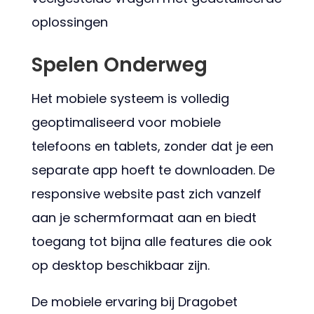
oplossingen
Spelen Onderweg
Het mobiele systeem is volledig
geoptimaliseerd voor mobiele
telefoons en tablets, zonder dat je een
separate app hoeft te downloaden. De
responsive website past zich vanzelf
aan je schermformaat aan en biedt
toegang tot bijna alle features die ook
op desktop beschikbaar zijn.
De mobiele ervaring bij Dragobet