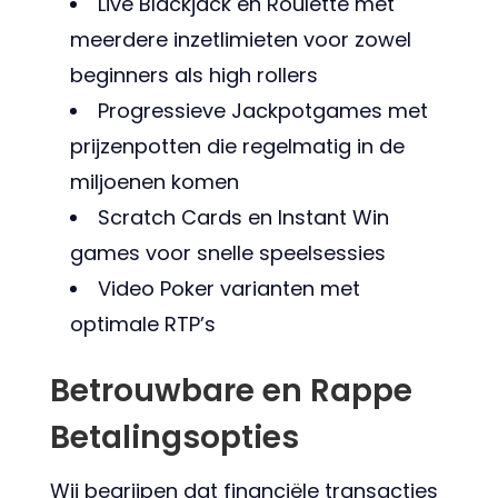
Live Blackjack en Roulette met
meerdere inzetlimieten voor zowel
beginners als high rollers
Progressieve Jackpotgames met
prijzenpotten die regelmatig in de
miljoenen komen
Scratch Cards en Instant Win
games voor snelle speelsessies
Video Poker varianten met
optimale RTP’s
Betrouwbare en Rappe
Betalingsopties
Wij begrijpen dat financiële transacties