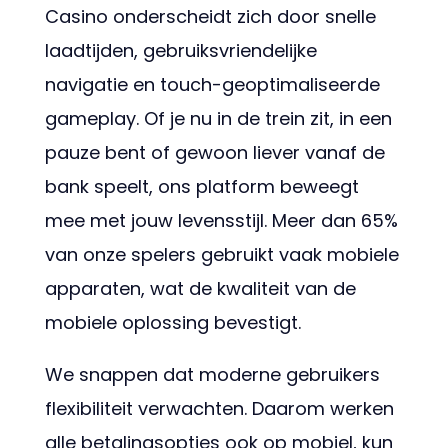
Casino onderscheidt zich door snelle
laadtijden, gebruiksvriendelijke
navigatie en touch-geoptimaliseerde
gameplay. Of je nu in de trein zit, in een
pauze bent of gewoon liever vanaf de
bank speelt, ons platform beweegt
mee met jouw levensstijl. Meer dan 65%
van onze spelers gebruikt vaak mobiele
apparaten, wat de kwaliteit van de
mobiele oplossing bevestigt.
We snappen dat moderne gebruikers
flexibiliteit verwachten. Daarom werken
alle betalingsopties ook op mobiel, kun