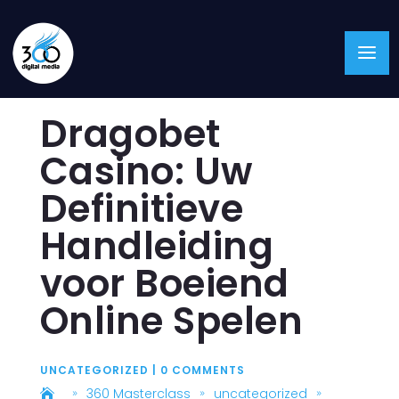
Dragobet
Casino: Uw
Definitieve
Handleiding
voor Boeiend
Online Spelen
UNCATEGORIZED
|
0 COMMENTS
360 Masterclass
uncategorized
9
9
9