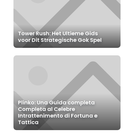
Tower Rush: Het Ultieme Gids
voor Dit Strategische Gok Spel
Plinko: Una Guida completa
Completa al Celebre
Intrattenimento di Fortuna e
Tattica