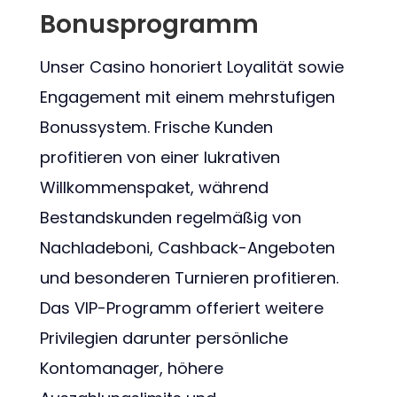
Bonusprogramm
Unser Casino honoriert Loyalität sowie
Engagement mit einem mehrstufigen
Bonussystem. Frische Kunden
profitieren von einer lukrativen
Willkommenspaket, während
Bestandskunden regelmäßig von
Nachladeboni, Cashback-Angeboten
und besonderen Turnieren profitieren.
Das VIP-Programm offeriert weitere
Privilegien darunter persönliche
Kontomanager, höhere