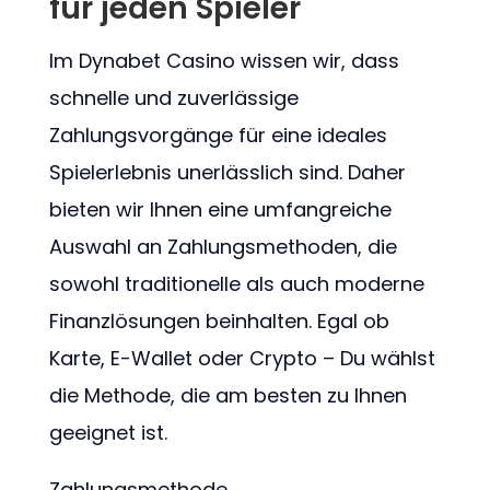
für jeden Spieler
Im Dynabet Casino wissen wir, dass
schnelle und zuverlässige
Zahlungsvorgänge für eine ideales
Spielerlebnis unerlässlich sind. Daher
bieten wir Ihnen eine umfangreiche
Auswahl an Zahlungsmethoden, die
sowohl traditionelle als auch moderne
Finanzlösungen beinhalten. Egal ob
Karte, E-Wallet oder Crypto – Du wählst
die Methode, die am besten zu Ihnen
geeignet ist.
Zahlungsmethode