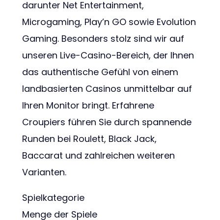
darunter Net Entertainment,
Microgaming, Play’n GO sowie Evolution
Gaming. Besonders stolz sind wir auf
unseren Live-Casino-Bereich, der Ihnen
das authentische Gefühl von einem
landbasierten Casinos unmittelbar auf
Ihren Monitor bringt. Erfahrene
Croupiers führen Sie durch spannende
Runden bei Roulett, Black Jack,
Baccarat und zahlreichen weiteren
Varianten.
Spielkategorie
Menge der Spiele