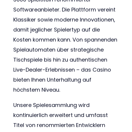
Softwareanbieter. Die Plattform vereint
Klassiker sowie moderne Innovationen,
damit jeglicher Spielertyp auf die
Kosten kommen kann. Von spannenden
Spielautomaten über strategische
Tischspiele bis hin zu authentischen
Live-Dealer-Erlebnissen – das Casino
bieten Ihnen Unterhaltung auf
höchstem Niveau.
Unsere Spielesammlung wird
kontinuierlich erweitert und umfasst
Titel von renommierten Entwicklern