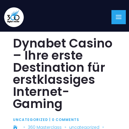
Dynabet Casino
– Ihre erste
Destination für
erstklassiges
Internet-
Gaming
UNCATEGORIZED
|
0 COMMENTS
360 Masterclass
uncategorized
9
9
9