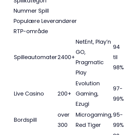
Spillkategori
Nummer Spill
Populære Leverandører
RTP-område
NetEnt, Play’n
94
GO,
Spilleautomater
2400+
til
Pragmatic
98%
Play
Evolution
97-
Live Casino
200+
Gaming,
99%
Ezugi
over
Microgaming,
95-
Bordspill
300
Red Tiger
99%