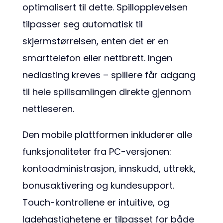
optimalisert til dette. Spillopplevelsen
tilpasser seg automatisk til
skjermstørrelsen, enten det er en
smarttelefon eller nettbrett. Ingen
nedlasting kreves – spillere får adgang
til hele spillsamlingen direkte gjennom
nettleseren.
Den mobile plattformen inkluderer alle
funksjonaliteter fra PC-versjonen:
kontoadministrasjon, innskudd, uttrekk,
bonusaktivering og kundesupport.
Touch-kontrollene er intuitive, og
ladehastighetene er tilpasset for både