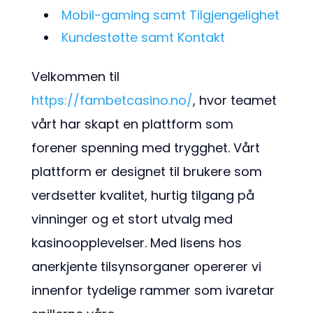
Mobil-gaming samt Tilgjengelighet
Kundestøtte samt Kontakt
Velkommen til
https://fambetcasino.no/
, hvor teamet
vårt har skapt en plattform som
forener spenning med trygghet. Vårt
plattform er designet til brukere som
verdsetter kvalitet, hurtig tilgang på
vinninger og et stort utvalg med
kasinoopplevelser. Med lisens hos
anerkjente tilsynsorganer opererer vi
innenfor tydelige rammer som ivaretar