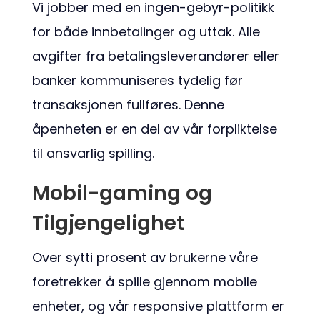
Vi jobber med en ingen-gebyr-politikk
for både innbetalinger og uttak. Alle
avgifter fra betalingsleverandører eller
banker kommuniseres tydelig før
transaksjonen fullføres. Denne
åpenheten er en del av vår forpliktelse
til ansvarlig spilling.
Mobil-gaming og
Tilgjengelighet
Over sytti prosent av brukerne våre
foretrekker å spille gjennom mobile
enheter, og vår responsive plattform er