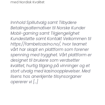
med Nordisk Kvalitet
Innhold Spillutvalg samt Tilbydere
Betalingsalternativer til Norske Kunder
Mobil-gaming samt Tilgjengelighet
Kundestøtte samt Kontakt Velkommen til
https://fambetcasino.no/, hvor teamet
vårt har skapt en plattform som forener
spenning med trygghet. Vårt plattform er
designet til brukere som verdsetter
kvalitet, hurtig tilgang på vinninger og et
stort utvalg med kasinoopplevelser. Med
lisens hos anerkjente tilsynsorganer
opererer vi […]