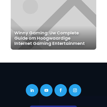
Winny Gaming: Uw Complete
Guide om Hoogwaardige
Internet Gaming Entertainment