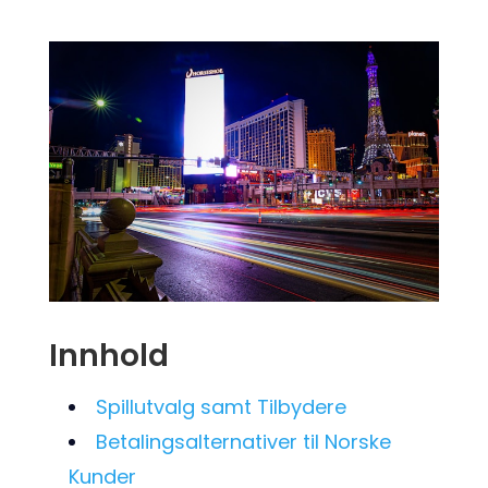
Innhold
Spillutvalg samt Tilbydere
Betalingsalternativer til Norske
Kunder