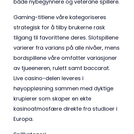
både nybegynnere og veterane spillere.
Gaming-titlene våre kategoriseres
strategisk for å tilby brukerne rask
tilgang til favorittene deres. Slotspillene
varierer fra varians på alle nivåer, mens
bordspillene våre omfatter variasjoner
av tjueeneren, rulett samt baccarat.
Live casino-delen leveres i
høyoppløsning sammen med dyktige
krupierer som skaper en ekte
kasinoatmosfære direkte fra studioer i
Europa.