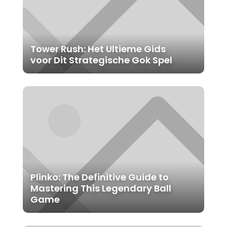
Tower Rush: Het Ultieme Gids
voor Dit Strategische Gok Spel
Plinko: The Definitive Guide to
Mastering This Legendary Ball
Game