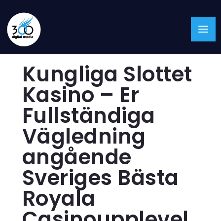
Kungliga Slottet
Kasino – Er
Fullständiga
Vägledning
angående
Sveriges Bästa
Royala
Casinoupplevel