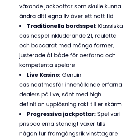
växande jackpottar som skulle kunna
ändra ditt egna liv över ett natt tid
Traditionella bordsspel:
Klassiska
casinospel inkluderande 21, roulette
och baccarat med många former,
justerade åt både för oerfarna och
kompetenta spelare
Live Kasino:
Genuin
casinoatmosför innehållande erfarna
dealers på live, sänt med high
definition upplösning rakt till er skärm
Progressiva jackpottar:
Spel vari
prispoolerna ständigt växer tills
någon tur framgångsrik vinsttagare