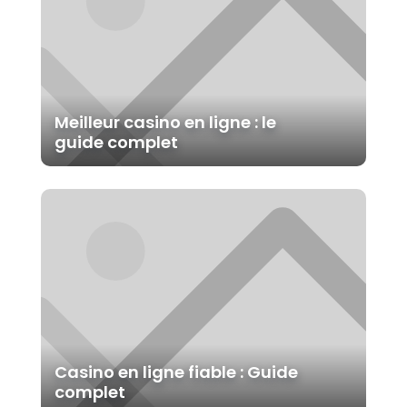
Meilleur casino en ligne : le
guide complet
Casino en ligne fiable : Guide
complet