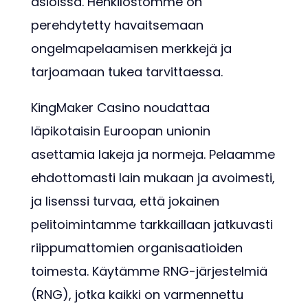
asioissa. Henkilöstömme on
perehdytetty havaitsemaan
ongelmapelaamisen merkkejä ja
tarjoamaan tukea tarvittaessa.
KingMaker Casino noudattaa
läpikotaisin Euroopan unionin
asettamia lakeja ja normeja. Pelaamme
ehdottomasti lain mukaan ja avoimesti,
ja lisenssi turvaa, että jokainen
pelitoimintamme tarkkaillaan jatkuvasti
riippumattomien organisaatioiden
toimesta. Käytämme RNG-järjestelmiä
(RNG), jotka kaikki on varmennettu