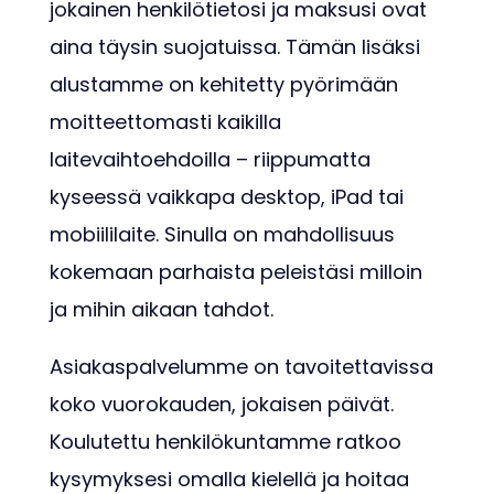
jokainen henkilötietosi ja maksusi ovat
aina täysin suojatuissa. Tämän lisäksi
alustamme on kehitetty pyörimään
moitteettomasti kaikilla
laitevaihtoehdoilla – riippumatta
kyseessä vaikkapa desktop, iPad tai
mobiililaite. Sinulla on mahdollisuus
kokemaan parhaista peleistäsi milloin
ja mihin aikaan tahdot.
Asiakaspalvelumme on tavoitettavissa
koko vuorokauden, jokaisen päivät.
Koulutettu henkilökuntamme ratkoo
kysymyksesi omalla kielellä ja hoitaa