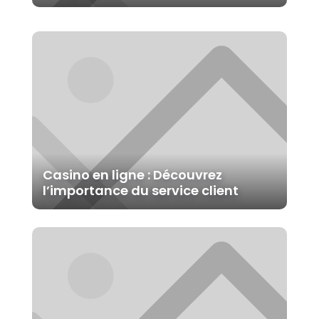
Casino en ligne : Découvrez
l’importance du service client