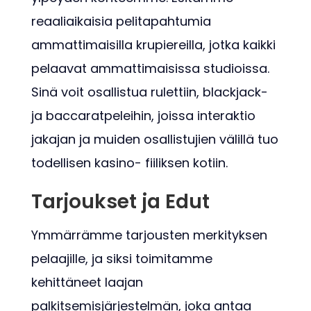
reaaliaikaisia pelitapahtumia
ammattimaisilla krupiereilla, jotka kaikki
pelaavat ammattimaisissa studioissa.
Sinä voit osallistua rulettiin, blackjack-
ja baccaratpeleihin, joissa interaktio
jakajan ja muiden osallistujien välillä tuo
todellisen kasino- fiiliksen kotiin.
Tarjoukset ja Edut
Ymmärrämme tarjousten merkityksen
pelaajille, ja siksi toimitamme
kehittäneet laajan
palkitsemisjärjestelmän, joka antaa