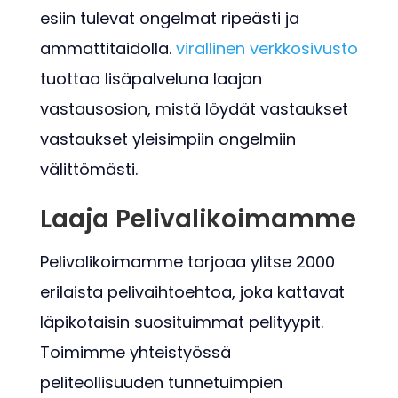
esiin tulevat ongelmat ripeästi ja
ammattitaidolla.
virallinen verkkosivusto
tuottaa lisäpalveluna laajan
vastausosion, mistä löydät vastaukset
vastaukset yleisimpiin ongelmiin
välittömästi.
Laaja Pelivalikoimamme
Pelivalikoimamme tarjoaa ylitse 2000
erilaista pelivaihtoehtoa, joka kattavat
läpikotaisin suosituimmat pelityypit.
Toimimme yhteistyössä
peliteollisuuden tunnetuimpien