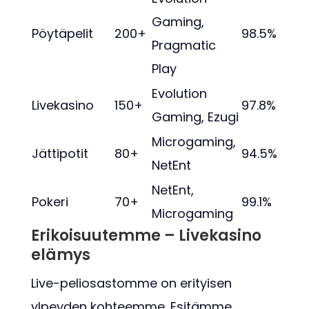
Gaming,
Pöytäpelit
200+
98.5%
Pragmatic
Play
Evolution
Livekasino
150+
97.8%
Gaming, Ezugi
Microgaming,
Jättipotit
80+
94.5%
NetEnt
NetEnt,
Pokeri
70+
99.1%
Microgaming
Erikoisuutemme – Livekasino
elämys
Live-peliosastomme on erityisen
ylpeyden kohteemme. Esitämme