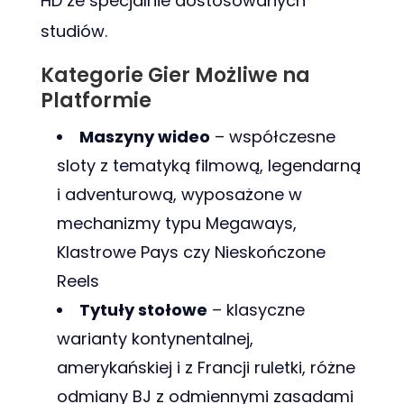
HD ze specjalnie dostosowanych
studiów.
Kategorie Gier Możliwe na
Platformie
Maszyny wideo
– współczesne
sloty z tematyką filmową, legendarną
i adventurową, wyposażone w
mechanizmy typu Megaways,
Klastrowe Pays czy Nieskończone
Reels
Tytuły stołowe
– klasyczne
warianty kontynentalnej,
amerykańskiej i z Francji ruletki, różne
odmiany BJ z odmiennymi zasadami