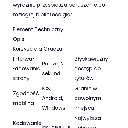
wyraźnie przyspiesza poruszanie po
rozległej bibliotece gier.
Element Techniczny
Opis
Korzyść dla Gracza
Interwał
Błyskawiczny
Poniżej 2
ładowania
dostęp do
sekund
strony
tytułów
iOS,
Granie w
Zgodność
Android,
dowolnym
mobilna
Windows
miejscu
Najwyższa
Kodowanie
SSL 256-bit
ochrona