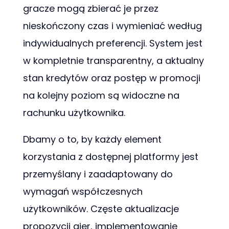
gracze mogą zbierać je przez
nieskończony czas i wymieniać według
indywidualnych preferencji. System jest
w kompletnie transparentny, a aktualny
stan kredytów oraz postęp w promocji
na kolejny poziom są widoczne na
rachunku użytkownika.
Dbamy o to, by każdy element
korzystania z dostępnej platformy jest
przemyślany i zaadaptowany do
wymagań współczesnych
użytkowników. Częste aktualizacje
propozycji gier, implementowanie