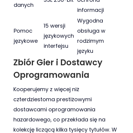
danych
informacji
Wygodna
15 wersji
Pomoc
obsługa w
językowych
językowe
rodzimym
interfejsu
języku
Zbiór Gier i Dostawcy
Oprogramowania
Kooperujemy z więcej niż
czterdziestoma prestiżowymi
dostawcami oprogramowania
hazardowego, co przekłada się na
kolekcję liczącą kilka tysięcy tytułów. W