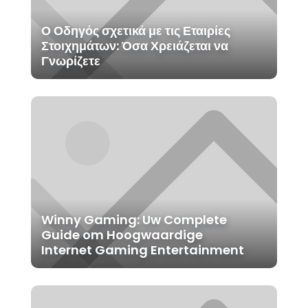
Ο Οδηγός σχετικά με τις Εταιρίες
Στοιχημάτων: Όσα Χρειάζεται να
Γνωρίζετε
Winny Gaming: Uw Complete
Guide om Hoogwaardige
Internet Gaming Entertainment