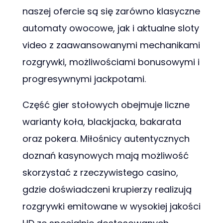
naszej ofercie są się zarówno klasyczne
automaty owocowe, jak i aktualne sloty
video z zaawansowanymi mechanikami
rozgrywki, możliwościami bonusowymi i
progresywnymi jackpotami.
Część gier stołowych obejmuje liczne
warianty koła, blackjacka, bakarata
oraz pokera. Miłośnicy autentycznych
doznań kasynowych mają możliwość
skorzystać z rzeczywistego casino,
gdzie doświadczeni krupierzy realizują
rozgrywki emitowane w wysokiej jakości