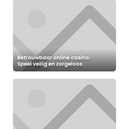
Betrouwbaar online casino:
Speel veilig en zorgeloos