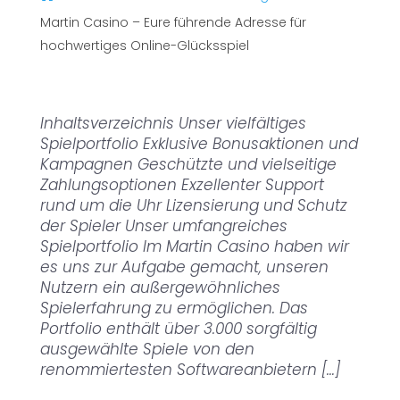
Martin Casino – Eure führende Adresse für
hochwertiges Online-Glücksspiel
Inhaltsverzeichnis Unser vielfältiges
Spielportfolio Exklusive Bonusaktionen und
Kampagnen Geschützte und vielseitige
Zahlungsoptionen Exzellenter Support
rund um die Uhr Lizensierung und Schutz
der Spieler Unser umfangreiches
Spielportfolio Im Martin Casino haben wir
es uns zur Aufgabe gemacht, unseren
Nutzern ein außergewöhnliches
Spielerfahrung zu ermöglichen. Das
Portfolio enthält über 3.000 sorgfältig
ausgewählte Spiele von den
renommiertesten Softwareanbietern […]