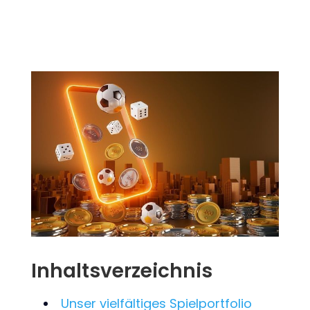
Inhaltsverzeichnis
Unser vielfältiges Spielportfolio