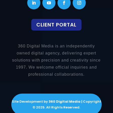
CLIENT PORTAL
360 Digital Media is an independently
owned digital agency, delivering expert
solutions with precision and creativity since
1997. We welcome official inquiries and
professional collaborations.
Site Development by
360 Digital Media |
Copyright
© 2025. All Rights Reserved.