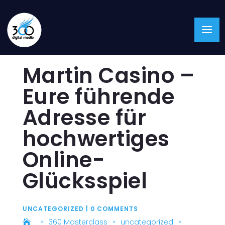
Martin Casino –
Eure führende
Adresse für
hochwertiges
Online-
Glücksspiel
UNCATEGORIZED
|
0 COMMENTS
360 Masterclass
uncategorized
9
9
9