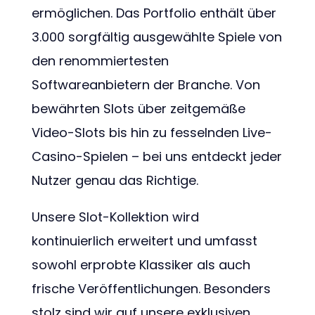
ermöglichen. Das Portfolio enthält über
3.000 sorgfältig ausgewählte Spiele von
den renommiertesten
Softwareanbietern der Branche. Von
bewährten Slots über zeitgemäße
Video-Slots bis hin zu fesselnden Live-
Casino-Spielen – bei uns entdeckt jeder
Nutzer genau das Richtige.
Unsere Slot-Kollektion wird
kontinuierlich erweitert und umfasst
sowohl erprobte Klassiker als auch
frische Veröffentlichungen. Besonders
stolz sind wir auf unsere exklusiven