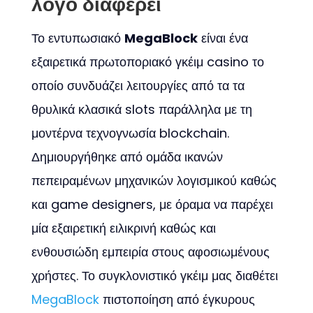
λόγο διαφέρει
Το εντυπωσιακό
MegaBlock
είναι ένα
εξαιρετικά πρωτοποριακό γκέιμ casino το
οποίο συνδυάζει λειτουργίες από τα τα
θρυλικά κλασικά slots παράλληλα με τη
μοντέρνα τεχνογνωσία blockchain.
Δημιουργήθηκε από ομάδα ικανών
πεπειραμένων μηχανικών λογισμικού καθώς
και game designers, με όραμα να παρέχει
μία εξαιρετική ειλικρινή καθώς και
ενθουσιώδη εμπειρία στους αφοσιωμένους
χρήστες. Το συγκλονιστικό γκέιμ μας διαθέτει
MegaBlock
πιστοποίηση από έγκυρους