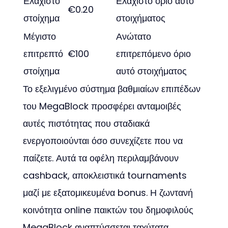
Ελάχιστο
Ελάχιστο όριο αυτό
€0.20
στοίχημα
στοιχήματος
Μέγιστο
Ανώτατο
επιτρεπτό
€100
επιτρεπόμενο όριο
στοίχημα
αυτό στοιχήματος
Το εξελιγμένο σύστημα βαθμιαίων επιπέδων
του MegaBlock προσφέρει ανταμοιβές
αυτές πιστότητας που σταδιακά
ενεργοποιούνται όσο συνεχίζετε που να
παίζετε. Αυτά τα οφέλη περιλαμβάνουν
cashback, αποκλειστικά tournaments
μαζί με εξατομικευμένα bonus. Η ζωντανή
κοινότητα online παικτών του δημοφιλούς
MegaBlock αναπτύσσεται ταχύτατα