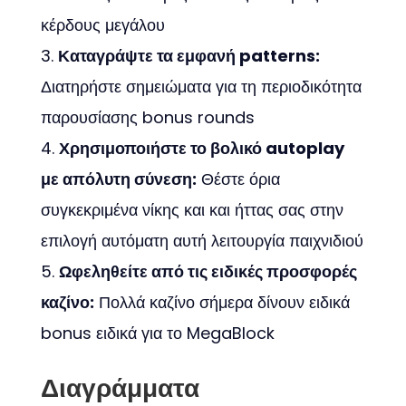
κέρδους μεγάλου
Καταγράψτε τα εμφανή patterns:
Διατηρήστε σημειώματα για τη περιοδικότητα
παρουσίασης bonus rounds
Χρησιμοποιήστε το βολικό autoplay
με απόλυτη σύνεση:
Θέστε όρια
συγκεκριμένα νίκης και και ήττας σας στην
επιλογή αυτόματη αυτή λειτουργία παιχνιδιού
Ωφεληθείτε από τις ειδικές προσφορές
καζίνο:
Πολλά καζίνο σήμερα δίνουν ειδικά
bonus ειδικά για το MegaBlock
Διαγράμματα