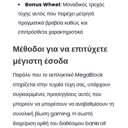
Bonus Wheel:
Μοναδικός τροχός
τύχης αυτός που παρέχει μετρητά
πραγματικά βραβεία καθώς και
επιπρόσθετα χαρακτηριστικά
Μέθοδοι για να επιτύχετε
μέγιστη έσοδα
Παρόλο που το εκπληκτικό MegaBlock
στηρίζεται στην τυχαία τύχη σας, υπάρχουν
συγκεκριμένες προσεγγίσεις αυτές που
μπορούν να μπορέσουν να αναβαθμίσουν τη
συνολική βίωση gaming. Η σωστή
διαχείριση ορθή του διαθέσιμου bankroll