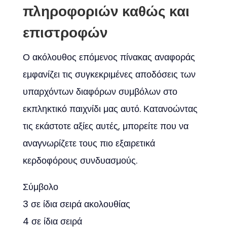
πληροφοριών καθώς και
επιστροφών
Ο ακόλουθος επόμενος πίνακας αναφοράς
εμφανίζει τις συγκεκριμένες αποδόσεις των
υπαρχόντων διαφόρων συμβόλων στο
εκπληκτικό παιχνίδι μας αυτό. Κατανοώντας
τις εκάστοτε αξίες αυτές, μπορείτε που να
αναγνωρίζετε τους πιο εξαιρετικά
κερδοφόρους συνδυασμούς.
Σύμβολο
3 σε ίδια σειρά ακολουθίας
4 σε ίδια σειρά