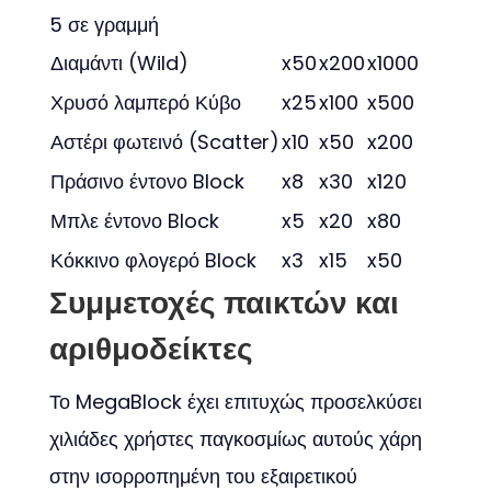
5 σε γραμμή
Διαμάντι (Wild)
x50
x200
x1000
Χρυσό λαμπερό Κύβο
x25
x100
x500
Αστέρι φωτεινό (Scatter)
x10
x50
x200
Πράσινο έντονο Block
x8
x30
x120
Μπλε έντονο Block
x5
x20
x80
Κόκκινο φλογερό Block
x3
x15
x50
Συμμετοχές παικτών και
αριθμοδείκτες
Το MegaBlock έχει επιτυχώς προσελκύσει
χιλιάδες χρήστες παγκοσμίως αυτούς χάρη
στην ισορροπημένη του εξαιρετικού