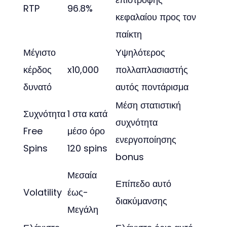
RTP
96.8%
κεφαλαίου προς τον
παίκτη
Μέγιστο
Υψηλότερος
κέρδος
x10,000
πολλαπλασιαστής
δυνατό
αυτός ποντάρισμα
Μέση στατιστική
Συχνότητα
1 στα κατά
συχνότητα
Free
μέσο όρο
ενεργοποίησης
Spins
120 spins
bonus
Μεσαία
Επίπεδο αυτό
Volatility
έως-
διακύμανσης
Μεγάλη