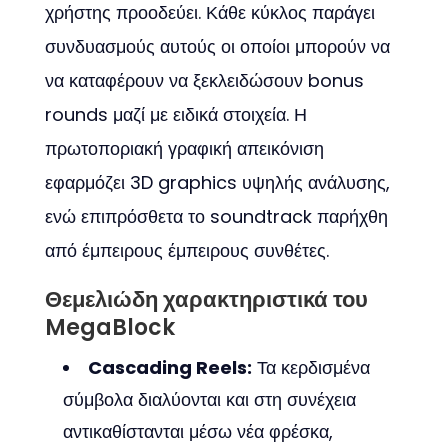
χρήστης προοδεύει. Κάθε κύκλος παράγει
συνδυασμούς αυτούς οι οποίοι μπορούν να
να καταφέρουν να ξεκλειδώσουν bonus
rounds μαζί με ειδικά στοιχεία. Η
πρωτοποριακή γραφική απεικόνιση
εφαρμόζει 3D graphics υψηλής ανάλυσης,
ενώ επιπρόσθετα το soundtrack παρήχθη
από έμπειρους έμπειρους συνθέτες.
Θεμελιώδη χαρακτηριστικά του
MegaBlock
Cascading Reels:
Τα κερδισμένα
σύμβολα διαλύονται και στη συνέχεια
αντικαθίστανται μέσω νέα φρέσκα,