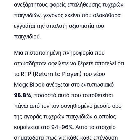
ανεξάρτητους φορείς επαλήθευσης τυχερών
παιγνιδιών, γεγονός εκείνο που ολοκάθαρα
εγγυάται την απόλυτη αξιοπιστία του
παιχνιδιού.
Μια πιστοποιημένη πληροφορία που
οπωσδήποτε οφείλετε να ξέρετε αποτελεί ότι
το RTP (Return to Player) του νέου
MegaBlock ανέρχεται στο εντυπωσιακό
96.8%
, ποσοστό αυτό που τοποθετείται
πάνω από τον τον συνηθισμένο μεσαίο όρο
της αγοράς τυχερών παιχνιδιών ο οποίος
κυμαίνεται στο 94-96%. Αυτό το στοιχείο
σηματοδοτεί πως για κάθε κάθε επένδυση