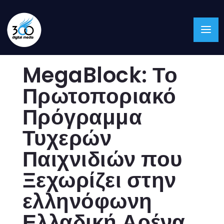
MegaBlock: Το
Πρωτοποριακό
Πρόγραμμα
Τυχερών
Παιχνιδιών που
Ξεχωρίζει στην
ελληνόφωνη
Ελλαδική Αρένα