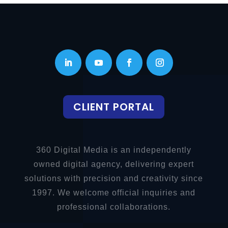
CLIENT PORTAL
360 Digital Media is an independently
owned digital agency, delivering expert
solutions with precision and creativity since
1997. We welcome official inquiries and
professional collaborations.