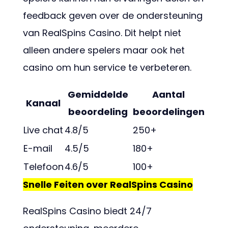
feedback geven over de ondersteuning
van RealSpins Casino. Dit helpt niet
alleen andere spelers maar ook het
casino om hun service te verbeteren.
Gemiddelde
Aantal
Kanaal
beoordeling
beoordelingen
Live chat
4.8/5
250+
E-mail
4.5/5
180+
Telefoon
4.6/5
100+
Snelle Feiten over RealSpins Casino
RealSpins Casino biedt 24/7