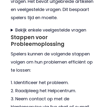
vragen. Het bevat uitgebreide artikelen
en veelgestelde vragen. Dit bespaart
spelers tijd en moeite.
Bekijk enkele veelgestelde vragen
Stappen voor
Probleemoplossing
Spelers kunnen de volgende stappen
volgen om hun problemen efficiënt op
te lossen:
Identificeer het probleem.
Raadpleeg het Helpcentrum.
Neem contact op met de
klantenservice via live chat of e-mail.