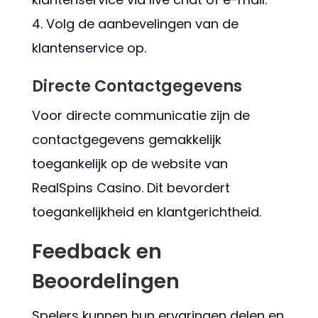
Volg de aanbevelingen van de
klantenservice op.
Directe Contactgegevens
Voor directe communicatie zijn de
contactgegevens gemakkelijk
toegankelijk op de website van
RealSpins Casino. Dit bevordert
toegankelijkheid en klantgerichtheid.
Feedback en
Beoordelingen
Spelers kunnen hun ervaringen delen en