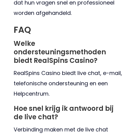
dat hun vragen snel en professioneel
worden afgehandeld.
FAQ
Welke
ondersteuningsmethoden
biedt RealSpins Casino?
RealSpins Casino biedt live chat, e-mail,
telefonische ondersteuning en een
Helpcentrum.
Hoe snel krijg ik antwoord bij
de live chat?
Verbinding maken met de live chat