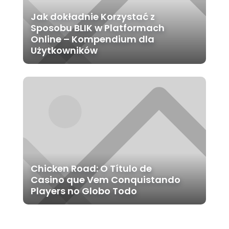
Jak dokładnie Korzystać z
Sposobu BLIK w Platformach
Online – Kompendium dla
Użytkowników
Chicken Road: O Título de
Casino que Vem Conquistando
Players no Globo Todo