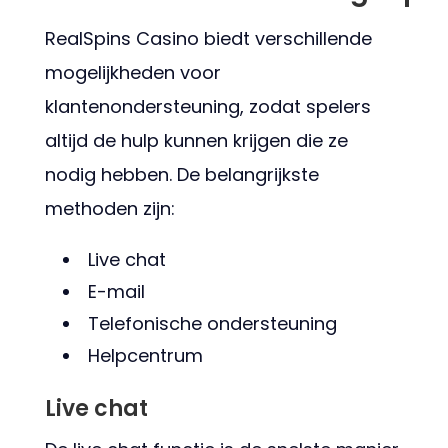
RealSpins Casino biedt verschillende
mogelijkheden voor
klantenondersteuning, zodat spelers
altijd de hulp kunnen krijgen die ze
nodig hebben. De belangrijkste
methoden zijn:
Live chat
E-mail
Telefonische ondersteuning
Helpcentrum
Live chat