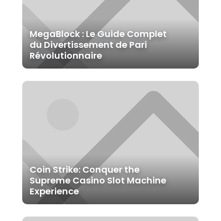
MegaBlock : Le Guide Complet
du Divertissement de Pari
Révolutionnaire
Coin Strike: Conquer the
Supreme Casino Slot Machine
Experience