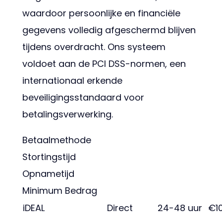
waardoor persoonlijke en financiële
gegevens volledig afgeschermd blijven
tijdens overdracht. Ons systeem
voldoet aan de PCI DSS-normen, een
internationaal erkende
beveiligingsstandaard voor
betalingsverwerking.
Betaalmethode
Stortingstijd
Opnametijd
Minimum Bedrag
iDEAL
Direct
24-48 uur
€1