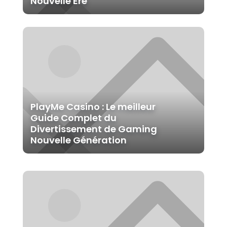
Nouvelle Ère
PlayMe Casino : Le meilleur
Guide Complet du
Divertissement de Gaming
Nouvelle Génération