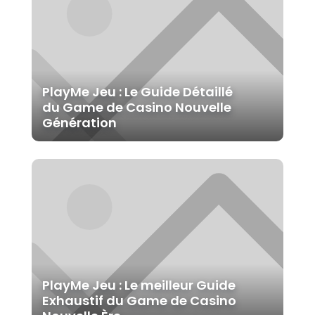
PlayMe Jeu : Le Guide Détaillé
du Game de Casino Nouvelle
Génération
PlayMe Jeu : Le meilleur Guide
Exhaustif du Game de Casino