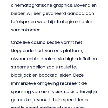
cinematografische graphics. Bovendien
bieden wij een gevarieerd aanbod aan
tafelspellen waarbij strategie en geluk
samenkomen.
Onze live casino sectie vormt het
kloppende hart van ons platform,
alwaar echte dealers via high-definition
streams spellen zoals roulette,
blackjack en baccara leiden. Deze
immersieve omgeving recreëert de
spanning van een fysiek casino terwijl je
gemakkelijk vanuit thuis speelt. Ieder
spel is geoptimaliseerd voor zowel