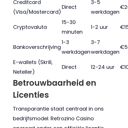
Creditcard
3-5
Direct
€2
(Visa/Mastercard)
werkdagen
15-30
Cryptovaluta
1-2 uur
€1
minuten
1-3
3-7
Bankoverschrijving
€5
werkdagen
werkdagen
E-wallets (Skrill,
Direct
12-24 uur
€1
Neteller)
Betrouwbaarheid en
Licenties
Transparantie staat centraal in ons
bedrijfsmodel. Retrozino Casino