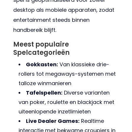
desktop als mobiele apparaten, zodat
entertainment steeds binnen
handbereik blijft.
Meest populaire
Spelcategorieën
Gokkasten:
Van klassieke drie-
rollers tot megaways-systemen met
talloze winmanieren
Tafelspellen:
Diverse varianten
van poker, roulette en blackjack met
uiteenlopende inzetlimieten
Live Dealer Games:
Realtime
interactie met bekwame croupiers in