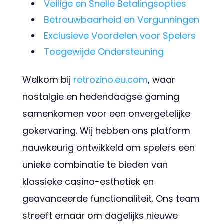
Veilige en Snelle Betalingsopties
Betrouwbaarheid en Vergunningen
Exclusieve Voordelen voor Spelers
Toegewijde Ondersteuning
Welkom bij
retrozino.eu.com
, waar
nostalgie en hedendaagse gaming
samenkomen voor een onvergetelijke
gokervaring. Wij hebben ons platform
nauwkeurig ontwikkeld om spelers een
unieke combinatie te bieden van
klassieke casino-esthetiek en
geavanceerde functionaliteit. Ons team
streeft ernaar om dagelijks nieuwe