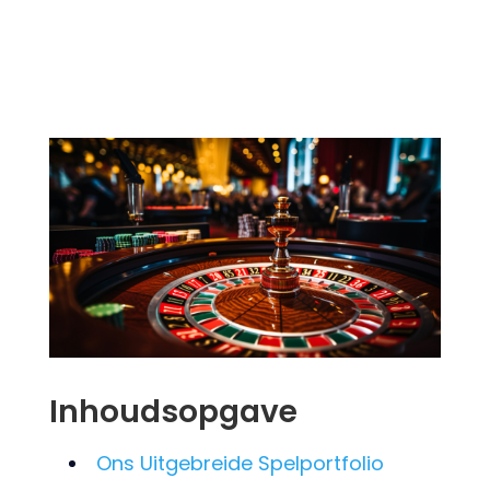
Inhoudsopgave
Ons Uitgebreide Spelportfolio