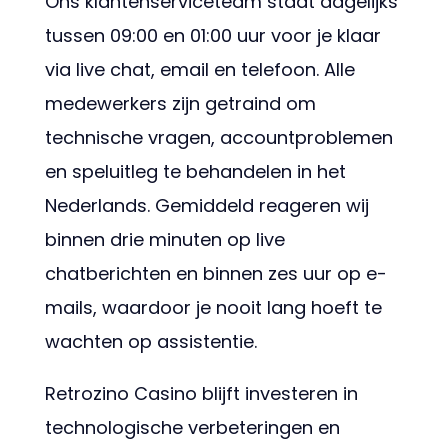
Ons klantenserviceteam staat dagelijks
tussen 09:00 en 01:00 uur voor je klaar
via live chat, email en telefoon. Alle
medewerkers zijn getraind om
technische vragen, accountproblemen
en speluitleg te behandelen in het
Nederlands. Gemiddeld reageren wij
binnen drie minuten op live
chatberichten en binnen zes uur op e-
mails, waardoor je nooit lang hoeft te
wachten op assistentie.
Retrozino Casino blijft investeren in
technologische verbeteringen en