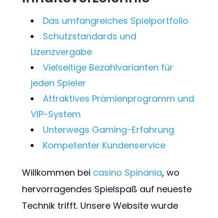
Das umfangreiches Spielportfolio
Schutzstandards und
Lizenzvergabe
Vielseitige Bezahlvarianten für
jeden Spieler
Attraktives Prämienprogramm und
VIP-System
Unterwegs Gaming-Erfahrung
Kompetenter Kundenservice
Willkommen bei
casino Spinania
, wo
hervorragendes Spielspaß auf neueste
Technik trifft. Unsere Website wurde