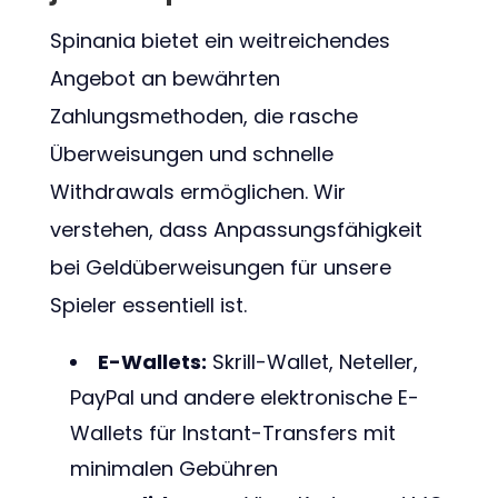
Spinania bietet ein weitreichendes
Angebot an bewährten
Zahlungsmethoden, die rasche
Überweisungen und schnelle
Withdrawals ermöglichen. Wir
verstehen, dass Anpassungsfähigkeit
bei Geldüberweisungen für unsere
Spieler essentiell ist.
E-Wallets:
Skrill-Wallet, Neteller,
PayPal und andere elektronische E-
Wallets für Instant-Transfers mit
minimalen Gebühren