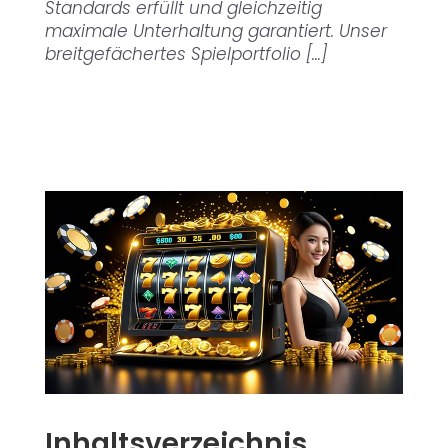
Standards erfüllt und gleichzeitig
maximale Unterhaltung garantiert. Unser
breitgefächertes Spielportfolio […]
Inhaltsverzeichnis