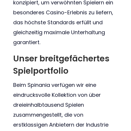
konzipiert, um verwöhnten Spielern ein
besonderes Casino-Erlebnis zu liefern,
das höchste Standards erfüllt und
gleichzeitig maximale Unterhaltung
garantiert.
Unser breitgefächertes
Spielportfolio
Beim Spinania verfügen wir eine
eindrucksvolle Kollektion von über
dreieinhalbtausend Spielen
zusammengestellt, die von
erstklassigen Anbietern der Industrie