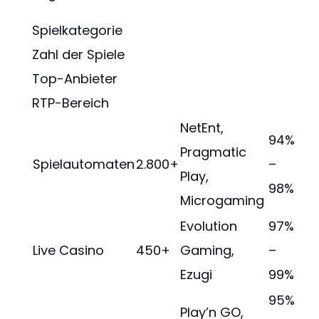
Spielkategorie
Zahl der Spiele
Top-Anbieter
RTP-Bereich
NetEnt,
94%
Pragmatic
Spielautomaten
2.800+
–
Play,
98%
Microgaming
Evolution
97%
Live Casino
450+
Gaming,
–
Ezugi
99%
95%
Play’n GO,