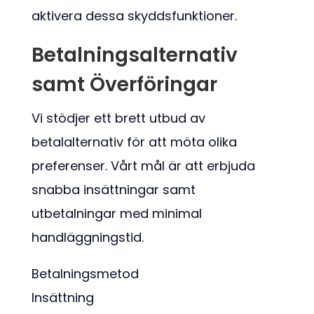
aktivera dessa skyddsfunktioner.
Betalningsalternativ
samt Överföringar
Vi stödjer ett brett utbud av
betalalternativ för att möta olika
preferenser. Vårt mål är att erbjuda
snabba insättningar samt
utbetalningar med minimal
handläggningstid.
Betalningsmetod
Insättning