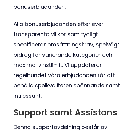
bonuserbjudanden.
Alla bonuserbjudanden efterlever
transparenta villkor som tydligt
specificerar omsättningskrav, spelvägt
bidrag för varierande kategorier och
maximal vinstlimit. Vi uppdaterar
regelbundet våra erbjudanden för att
behålla spelkvaliteten spännande samt
intressant.
Support samt Assistans
Denna supportavdelning består av