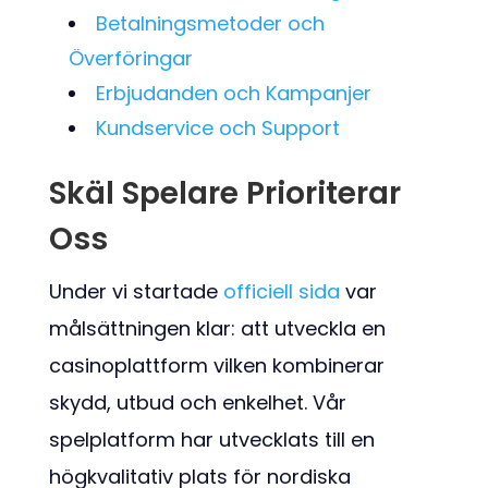
Betalningsmetoder och
Överföringar
Erbjudanden och Kampanjer
Kundservice och Support
Skäl Spelare Prioriterar
Oss
Under vi startade
officiell sida
var
målsättningen klar: att utveckla en
casinoplattform vilken kombinerar
skydd, utbud och enkelhet. Vår
spelplatform har utvecklats till en
högkvalitativ plats för nordiska