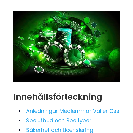
Innehållsförteckning
Anledningar Medlemmar Väljer Oss
Spelutbud och Speltyper
Säkerhet och Licensiering