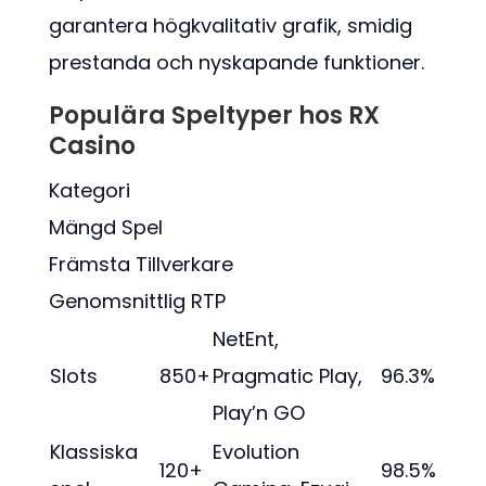
garantera högkvalitativ grafik, smidig
prestanda och nyskapande funktioner.
Populära Speltyper hos RX
Casino
Kategori
Mängd Spel
Främsta Tillverkare
Genomsnittlig RTP
NetEnt,
Slots
850+
Pragmatic Play,
96.3%
Play’n GO
Klassiska
Evolution
120+
98.5%