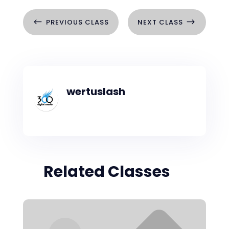
#
$
PREVIOUS CLASS
NEXT CLASS
wertuslash
Related Classes