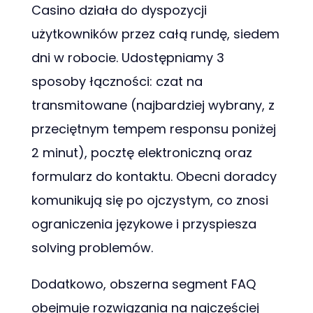
Casino działa do dyspozycji
użytkowników przez całą rundę, siedem
dni w robocie. Udostępniamy 3
sposoby łączności: czat na
transmitowane (najbardziej wybrany, z
przeciętnym tempem responsu poniżej
2 minut), pocztę elektroniczną oraz
formularz do kontaktu. Obecni doradcy
komunikują się po ojczystym, co znosi
ograniczenia językowe i przyspiesza
solving problemów.
Dodatkowo, obszerna segment FAQ
obejmuje rozwiązania na najczęściej