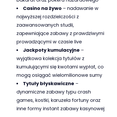
Casino na żywo
– nadawanie w
najwyższej rozdzielczości z
zaawansowanych studii,
zapewniające zabawy z prawdziwymi
prowadzącymi w czasie live
Jackpoty kumulacyjne
–
wyjątkowa kolekcja tytułów z
kumulującymi się kwotami wypłat, co
mogą osiągać wielomilionowe sumy
Tytuły błyskawiczne
–
dynamiczne zabawy typu crash
games, kostki, karuzela fortuny oraz
inne formy instant zabawy kasynowej