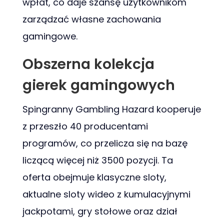
wpłat, co daje szansę użytkownikom
zarządzać własne zachowania
gamingowe.
Obszerna kolekcja
gierek gamingowych
Spingranny Gambling Hazard kooperuje
z przeszło 40 producentami
programów, co przelicza się na bazę
liczącą więcej niż 3500 pozycji. Ta
oferta obejmuje klasyczne sloty,
aktualne sloty wideo z kumulacyjnymi
jackpotami, gry stołowe oraz dział