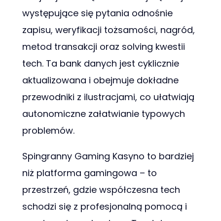
występujące się pytania odnośnie
zapisu, weryfikacji tożsamości, nagród,
metod transakcji oraz solving kwestii
tech. Ta bank danych jest cyklicznie
aktualizowana i obejmuje dokładne
przewodniki z ilustracjami, co ułatwiają
autonomiczne załatwianie typowych
problemów.
Spingranny Gaming Kasyno to bardziej
niż platforma gamingowa – to
przestrzeń, gdzie współczesna tech
schodzi się z profesjonalną pomocą i