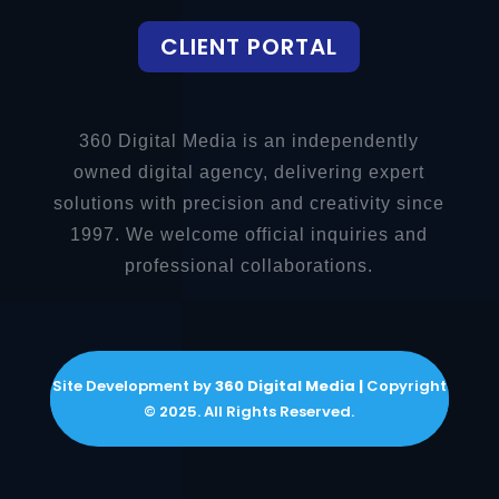
CLIENT PORTAL
360 Digital Media is an independently
owned digital agency, delivering expert
solutions with precision and creativity since
1997. We welcome official inquiries and
professional collaborations.
Site Development by
360 Digital Media |
Copyright
© 2025. All Rights Reserved.