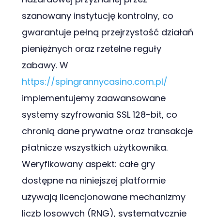
szanowany instytucję kontrolny, co
gwarantuje pełną przejrzystość działań
pieniężnych oraz rzetelne reguły
zabawy. W
https://spingrannycasino.com.pl/
implementujemy zaawansowane
systemy szyfrowania SSL 128-bit, co
chronią dane prywatne oraz transakcje
płatnicze wszystkich użytkownika.
Weryfikowany aspekt: całe gry
dostępne na niniejszej platformie
używają licencjonowane mechanizmy
liczb losowych (RNG), systematycznie