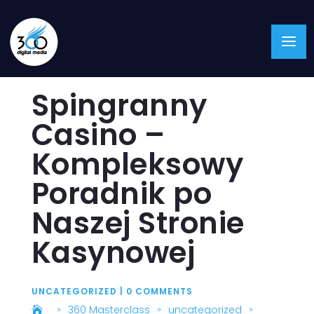
Spingranny
Casino –
Kompleksowy
Poradnik po
Naszej Stronie
Kasynowej
UNCATEGORIZED
|
0 COMMENTS
360 Masterclass
uncategorized
9
9
9