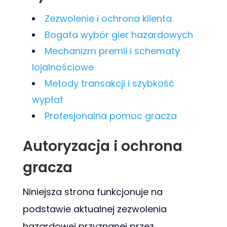
Zezwolenie i ochrona klienta
Bogata wybór gier hazardowych
Mechanizm premii i schematy
lojalnościowe
Metody transakcji i szybkość
wypłat
Profesjonalna pomoc gracza
Autoryzacja i ochrona
gracza
Niniejsza strona funkcjonuje na
podstawie aktualnej zezwolenia
hazardowej przyznanej przez