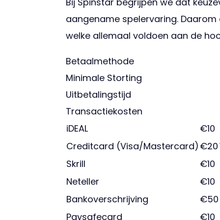
Bij Spinstar begrijpen we dat keuze
aangename spelervaring. Daarom 
welke allemaal voldoen aan de hoo
Betaalmethode
Minimale Storting
Uitbetalingstijd
Transactiekosten
iDEAL
€10
Creditcard (Visa/Mastercard)
€20
Skrill
€10
Neteller
€10
Bankoverschrijving
€50
Paysafecard
€10