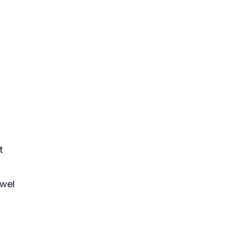
t
 wel