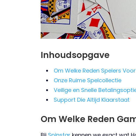
Inhoudsopgave
Om Welke Reden Spelers Voor
Onze Ruime Spelcollectie
Veilige en Snelle Betalingsopti
Support Die Altijd Klaarstaat
Om Welke Reden Game
Bij
Spinstar
kennen we exact wat Ho