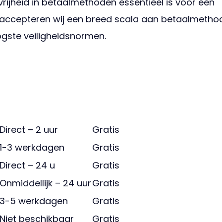
vrijheid in betaalmethoden essentieel is voor een
accepteren wij een breed scala aan betaalmetho
gste veiligheidsnormen.
Direct – 2 uur
Gratis
1-3 werkdagen
Gratis
Direct – 24 u
Gratis
Onmiddellijk – 24 uur
Gratis
3-5 werkdagen
Gratis
Niet beschikbaar
Gratis