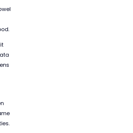
owel
bod.
it
data
vens
en
game
ies.