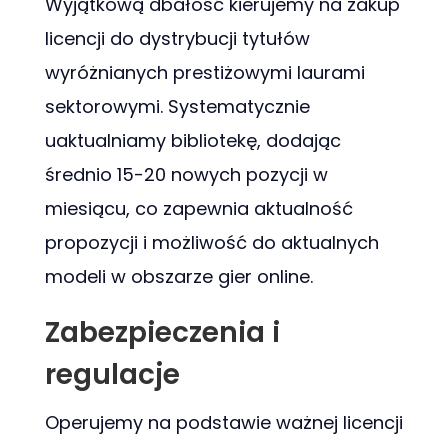
Wyjątkową dbałość kierujemy na zakup
licencji do dystrybucji tytułów
wyróżnianych prestiżowymi laurami
sektorowymi. Systematycznie
uaktualniamy bibliotekę, dodając
średnio 15-20 nowych pozycji w
miesiącu, co zapewnia aktualność
propozycji i możliwość do aktualnych
modeli w obszarze gier online.
Zabezpieczenia i
regulacje
Operujemy na podstawie ważnej licencji