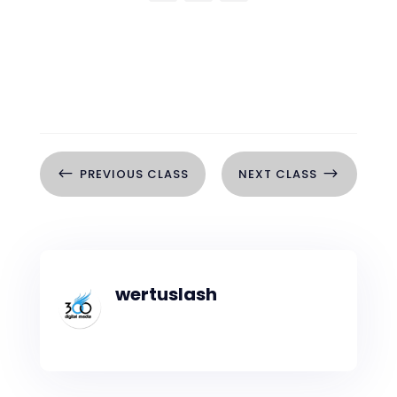
#
$
PREVIOUS CLASS
NEXT CLASS
wertuslash