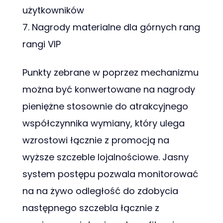
użytkowników
Nagrody materialne dla górnych rang
rangi VIP
Punkty zebrane w poprzez mechanizmu
można być konwertowane na nagrody
pieniężne stosownie do atrakcyjnego
współczynnika wymiany, który ulega
wzrostowi łącznie z promocją na
wyższe szczeble lojalnościowe. Jasny
system postępu pozwala monitorować
na na żywo odległość do zdobycia
następnego szczebla łącznie z