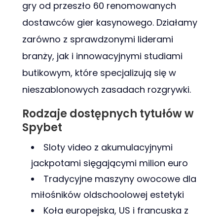
gry od przeszło 60 renomowanych
dostawców gier kasynowego. Działamy
zarówno z sprawdzonymi liderami
branży, jak i innowacyjnymi studiami
butikowym, które specjalizują się w
nieszablonowych zasadach rozgrywki.
Rodzaje dostępnych tytułów w
Spybet
Sloty video z akumulacyjnymi
jackpotami sięgającymi milion euro
Tradycyjne maszyny owocowe dla
miłośników oldschoolowej estetyki
Koła europejska, US i francuska z