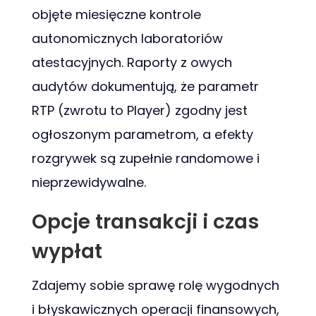
objęte miesięczne kontrole
autonomicznych laboratoriów
atestacyjnych. Raporty z owych
audytów dokumentują, że parametr
RTP (zwrotu to Player) zgodny jest
ogłoszonym parametrom, a efekty
rozgrywek są zupełnie randomowe i
nieprzewidywalne.
Opcje transakcji i czas
wypłat
Zdajemy sobie sprawę rolę wygodnych
i błyskawicznych operacji finansowych,