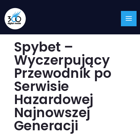
Spybet –
Wyczerpujący
Przewodnik po
Serwisie
Hazardowej
Najnowszej
Generacji