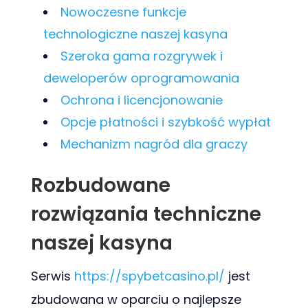
Nowoczesne funkcje
technologiczne naszej kasyna
Szeroka gama rozgrywek i
deweloperów oprogramowania
Ochrona i licencjonowanie
Opcje płatności i szybkość wypłat
Mechanizm nagród dla graczy
Rozbudowane
rozwiązania techniczne
naszej kasyna
Serwis
https://spybetcasino.pl/
jest
zbudowana w oparciu o najlepsze