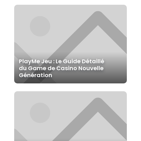
PlayMe Jeu : Le Guide Détaillé
du Game de Casino Nouvelle
Génération