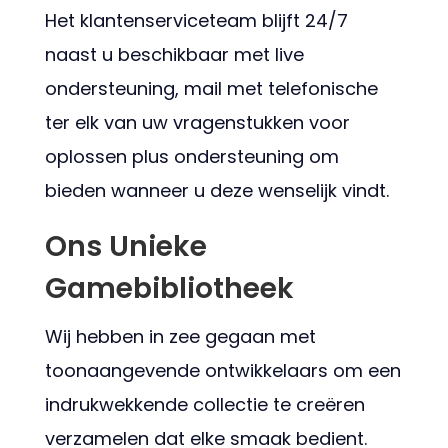
Het klantenserviceteam blijft 24/7
naast u beschikbaar met live
ondersteuning, mail met telefonische
ter elk van uw vragenstukken voor
oplossen plus ondersteuning om
bieden wanneer u deze wenselijk vindt.
Ons Unieke
Gamebibliotheek
Wij hebben in zee gegaan met
toonaangevende ontwikkelaars om een
indrukwekkende collectie te creëren
verzamelen dat elke smaak bedient.