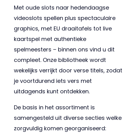
Met oude slots naar hedendaagse
videoslots spellen plus spectaculaire
graphics, met EU draaitafels tot live
kaartspel met authentieke
spelmeesters – binnen ons vind u dit
compleet. Onze bibliotheek wordt
wekelijks verrijkt door verse titels, zodat
je voortdurend iets vers met
uitdagends kunt ontdekken.
De basis in het assortiment is
samengesteld uit diverse secties welke
zorgvuldig komen georganiseerd: