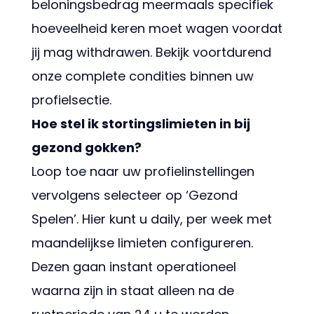
beloningsbedrag meermaals specifiek
hoeveelheid keren moet wagen voordat
jij mag withdrawen. Bekijk voortdurend
onze complete condities binnen uw
profielsectie.
Hoe stel ik stortingslimieten in bij
gezond gokken?
Loop toe naar uw profielinstellingen
vervolgens selecteer op ‘Gezond
Spelen’. Hier kunt u daily, per week met
maandelijkse limieten configureren.
Dezen gaan instant operationeel
waarna zijn in staat alleen na de