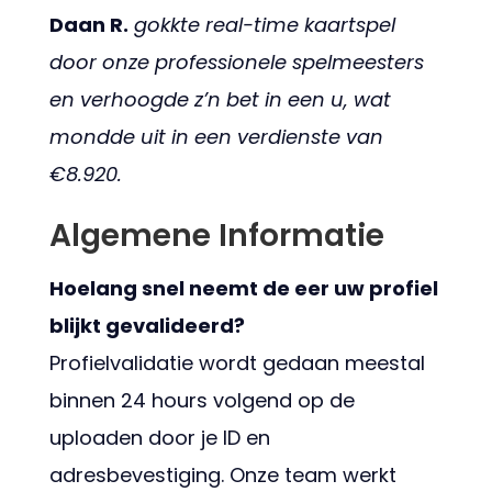
Daan R.
gokkte real-time kaartspel
door onze professionele spelmeesters
en verhoogde z’n bet in een u, wat
mondde uit in een verdienste van
€8.920.
Algemene Informatie
Hoelang snel neemt de eer uw profiel
blijkt gevalideerd?
Profielvalidatie wordt gedaan meestal
binnen 24 hours volgend op de
uploaden door je ID en
adresbevestiging. Onze team werkt