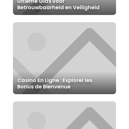
Ultieme Gids voor
Betrouwbaarheid en Veiligheid
Casino En Ligne : Explorer les
Bonus de Bienvenue