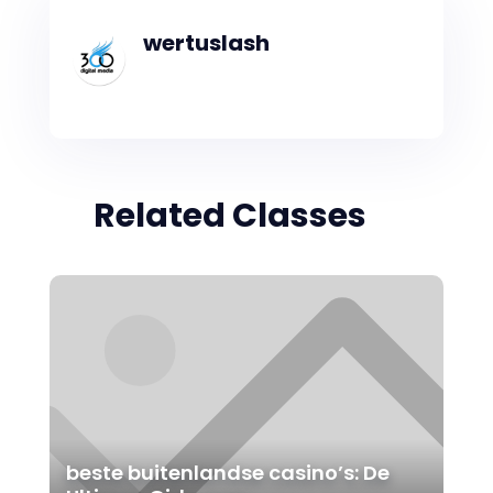
wertuslash
Related Classes
beste buitenlandse casino’s: De