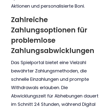
Aktionen und personalisierte Boni.
Zahlreiche
Zahlungsoptionen für
problemlose
Zahlungsabwicklungen
Das Spielportal bietet eine Vielzahl
bewährter Zahlungsmethoden, die
schnelle Einzahlungen und prompte
Withdrawals erlauben. Die
Abwicklungszeit für Abhebungen dauert
im Schnitt 24 Stunden, während Digital