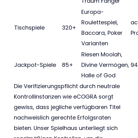
Traum Fänger
Europa-
Roulettespiel,
ac
Tischspiele
320+
Baccara, Poker
Pr
Varianten
Riesen Moolah,
Jackpot-Spiele
85+
Divine Vermögen,
94
Halle of God
Die Verifizierungspflicht durch neutrale
Kontrollinstanzen wie eCOGRA sorgt
gewiss, dass jegliche verfügbaren Titel
nachweislich gerechte Erfolgsraten
bieten. Unser Spielhaus unterliegt sich