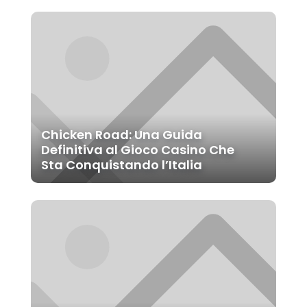
Chicken Road: Una Guida
Definitiva al Gioco Casino Che
Sta Conquistando l’Italia