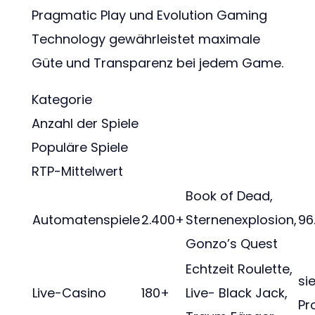
Pragmatic Play und Evolution Gaming
Technology gewährleistet maximale
Güte und Transparenz bei jedem Game.
Kategorie
Anzahl der Spiele
Populäre Spiele
RTP-Mittelwert
Book of Dead,
Automatenspiele
2.400+
Sternenexplosion,
96
Gonzo’s Quest
Echtzeit Roulette,
si
Live-Casino
180+
Live- Black Jack,
Pr