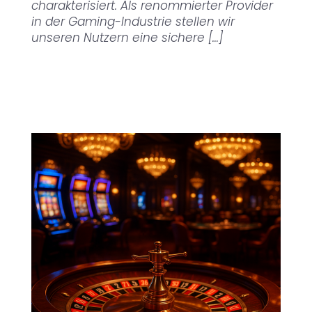
charakterisiert. Als renommierter Provider
in der Gaming-Industrie stellen wir
unseren Nutzern eine sichere […]