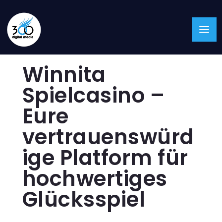
Winnita
Spielcasino –
Eure
vertrauenswürd
ige Platform für
hochwertiges
Glücksspiel