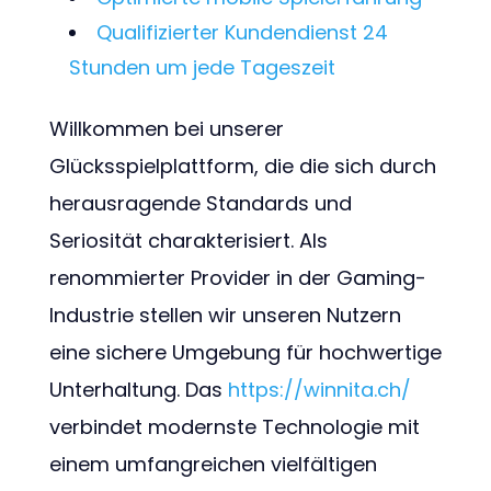
Qualifizierter Kundendienst 24
Stunden um jede Tageszeit
Willkommen bei unserer
Glücksspielplattform, die die sich durch
herausragende Standards und
Seriosität charakterisiert. Als
renommierter Provider in der Gaming-
Industrie stellen wir unseren Nutzern
eine sichere Umgebung für hochwertige
Unterhaltung. Das
https://winnita.ch/
verbindet modernste Technologie mit
einem umfangreichen vielfältigen