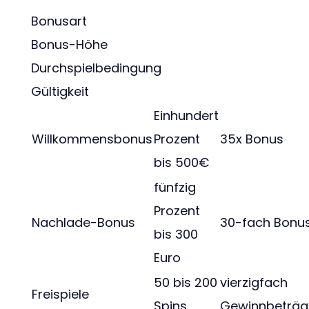
Bonusart
Bonus-Höhe
Durchspielbedingung
Gültigkeit
Einhundert
Willkommensbonus
Prozent
35x Bonus
bis 500€
fünfzig
Prozent
Nachlade-Bonus
30-fach Bonu
bis 300
Euro
50 bis 200
vierzigfach
Freispiele
Spins
Gewinnbeträg