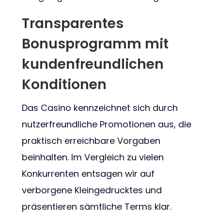
Transparentes
Bonusprogramm mit
kundenfreundlichen
Konditionen
Das Casino kennzeichnet sich durch
nutzerfreundliche Promotionen aus, die
praktisch erreichbare Vorgaben
beinhalten. Im Vergleich zu vielen
Konkurrenten entsagen wir auf
verborgene Kleingedrucktes und
präsentieren sämtliche Terms klar.