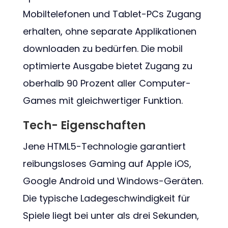
Mobiltelefonen und Tablet-PCs Zugang
erhalten, ohne separate Applikationen
downloaden zu bedürfen. Die mobil
optimierte Ausgabe bietet Zugang zu
oberhalb 90 Prozent aller Computer-
Games mit gleichwertiger Funktion.
Tech- Eigenschaften
Jene HTML5-Technologie garantiert
reibungsloses Gaming auf Apple iOS,
Google Android und Windows-Geräten.
Die typische Ladegeschwindigkeit für
Spiele liegt bei unter als drei Sekunden,