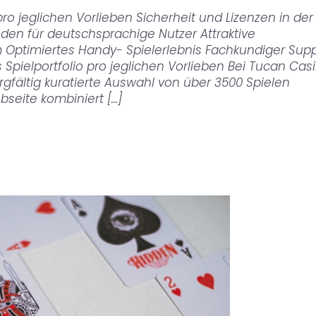
pro jeglichen Vorlieben Sicherheit und Lizenzen in der
n für deutschsprachige Nutzer Attraktive
ptimiertes Handy- Spielerlebnis Fachkundiger Supp
pielportfolio pro jeglichen Vorlieben Bei Tucan Cas
rgfältig kuratierte Auswahl von über 3500 Spielen
ebseite kombiniert […]