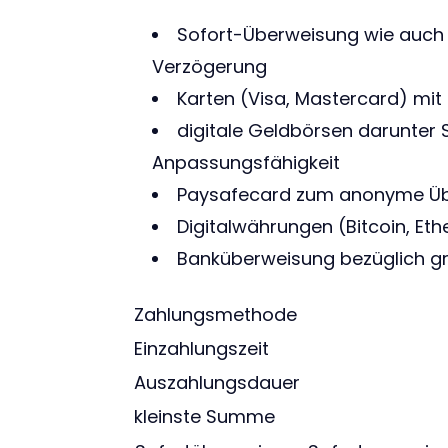
Sofort-Überweisung wie auch G
Verzögerung
Karten (Visa, Mastercard) mit 
digitale Geldbörsen darunter Sk
Anpassungsfähigkeit
Paysafecard zum anonyme Üb
Digitalwährungen (Bitcoin, E
Banküberweisung bezüglich gr
Zahlungsmethode
Einzahlungszeit
Auszahlungsdauer
kleinste Summe