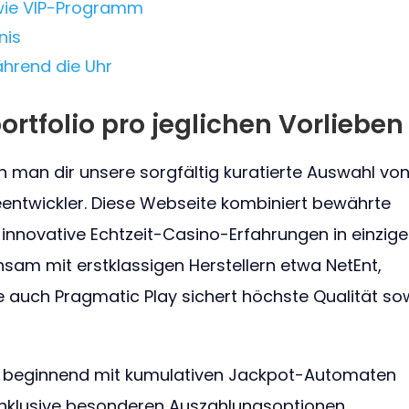
wie VIP-Programm
nis
hrend die Uhr
rtfolio pro jeglichen Vorlieben
 man dir unsere sorgfältig kuratierte Auswahl vo
leentwickler. Diese Webseite kombiniert bewährte
h innovative Echtzeit-Casino-Erfahrungen in einzig
nsam mit erstklassigen Herstellern etwa NetEnt,
 auch Pragmatic Play sichert höchste Qualität so
ches beginnend mit kumulativen Jackpot-Automaten
 inklusive besonderen Auszahlungsoptionen.