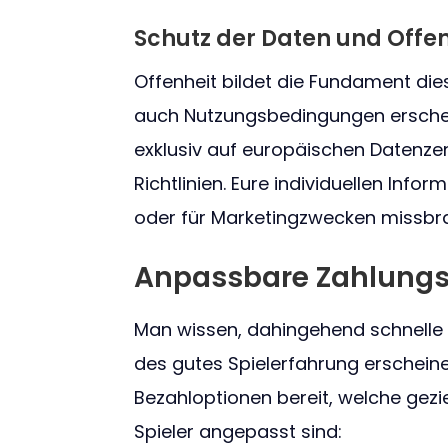
Schutz der Daten und Offe
Offenheit bildet die Fundament die
auch Nutzungsbedingungen erschei
exklusiv auf europäischen Datenzen
Richtlinien. Eure individuellen Inf
oder für Marketingzwecken missbr
Anpassbare Zahlungsm
Man wissen, dahingehend schnelle
des gutes Spielerfahrung erschein
Bezahloptionen bereit, welche gezi
Spieler angepasst sind: