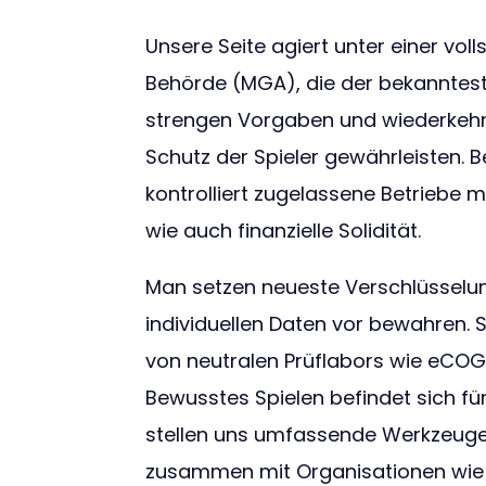
Unsere Seite agiert unter einer vo
Behörde (MGA), die der bekannteste
strengen Vorgaben und wiederkehr
Schutz der Spieler gewährleisten. 
kontrolliert zugelassene Betriebe 
wie auch finanzielle Solidität.
Man setzen neueste Verschlüsselu
individuellen Daten vor bewahren. 
von neutralen Prüflabors wie eCOGRA
Bewusstes Spielen befindet sich fü
stellen uns umfassende Werkzeuge 
zusammen mit Organisationen wi