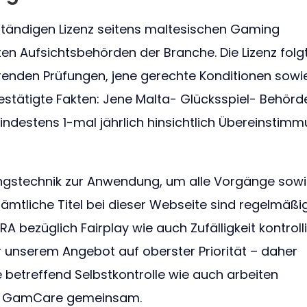
llständigen Lizenz seitens maltesischen Gaming
n Aufsichtsbehörden der Branche. Die Lizenz folg
enden Prüfungen, jene gerechte Konditionen sowi
Bestätigte Fakten: Jene Malta- Glücksspiel- Behörd
mindestens 1-mal jährlich hinsichtlich Übereinstim
ngstechnik zur Anwendung, um alle Vorgänge sow
Sämtliche Titel bei dieser Webseite sind regelmäßi
 bezüglich Fairplay wie auch Zufälligkeit kontrolli
r unserem Angebot auf oberster Priorität – daher
betreffend Selbstkontrolle wie auch arbeiten
e GamCare gemeinsam.