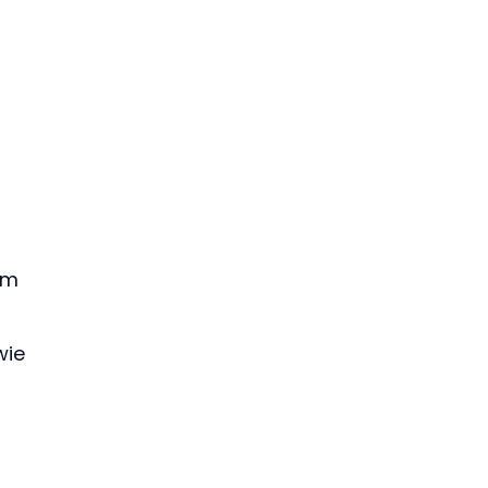
n
em
wie