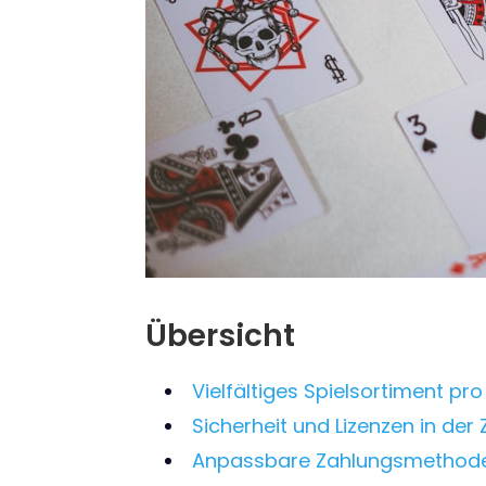
Übersicht
Vielfältiges Spielsortiment pro
Sicherheit und Lizenzen in der
Anpassbare Zahlungsmethoden