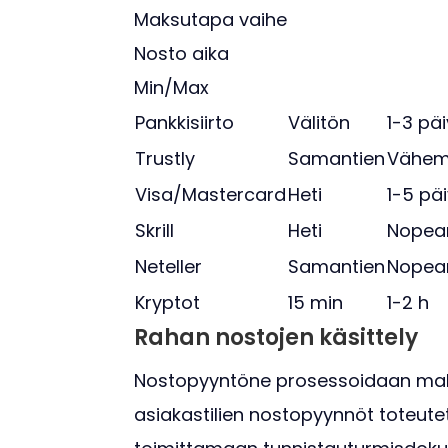
Maksutapa vaihe
Nosto aika
Min/Max
Pankkisiirto
Välitön
1-3 pä
Trustly
Samantien
Vähem
Visa/Mastercard
Heti
1-5 pä
Skrill
Heti
Nopea
Neteller
Samantien
Nopea
Kryptot
15 min
1-2 h
Rahan nostojen käsittely
Nostopyyntöne prosessoidaan mah
asiakastilien nostopyynnöt toteutet