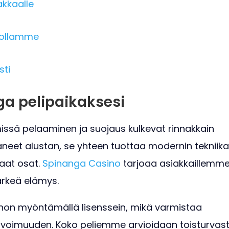
akkaalle
tollamme
sti
ga pelipaikaksesi
issä pelaaminen ja suojaus kulkevat rinnakkain
neet alustan, se yhteen tuottaa modernin tekniika
aat osat.
Spinanga Casino
tarjoaa asiakkaillemm
ärkeä elämys.
on myöntämällä lisenssein, mikä varmistaa
avoimuuden. Koko peliemme arvioidaan toisturvast