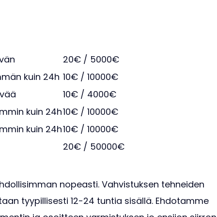
ivän
20€ / 5000€
män kuin 24h
10€ / 10000€
ivää
10€ / 4000€
mmin kuin 24h
10€ / 10000€
mmin kuin 24h
10€ / 10000€
20€ / 50000€
dollisimman nopeasti. Vahvistuksen tehneiden
aan tyypillisesti 12-24 tuntia sisällä. Ehdotamme