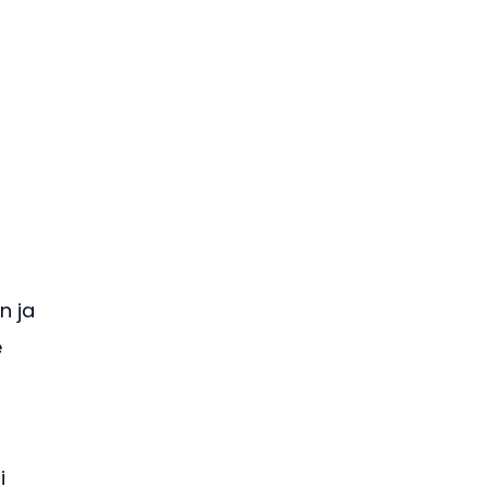
n ja
e
i