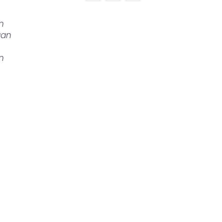
You!
n
CONTACT US
gan
n