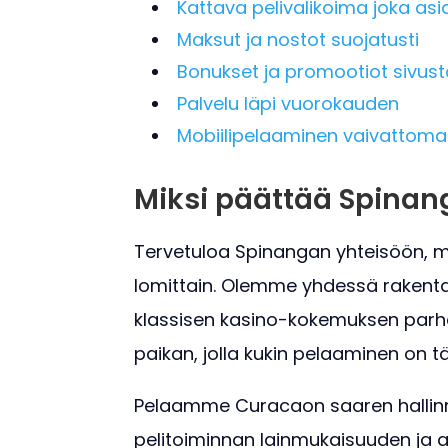
Kattava pelivalikoima joka asi
Maksut ja nostot suojatusti
Bonukset ja promootiot sivus
Palvelu läpi vuorokauden
Mobiilipelaaminen vaivattoma
Miksi päättää Spinan
Tervetuloa Spinangan yhteisöön, m
lomittain. Olemme yhdessä rakenta
klassisen kasino-kokemuksen parh
paikan, jolla kukin pelaaminen on t
Pelaamme Curacaon saaren hallinn
pelitoiminnan lainmukaisuuden ja 