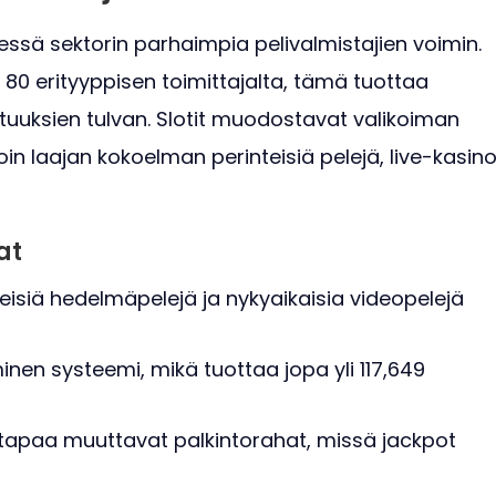
ssä sektorin parhaimpia pelivalmistajien voimin.
 80 erityyppisen toimittajalta, tämä tuottaa
utuuksien tulvan. Slotit muodostavat valikoiman
 laajan kokoelman perinteisiä pelejä, live-kasino
at
eisiä hedelmäpelejä ja nykyaikaisia videopelejä
en systeemi, mikä tuottaa jopa yli 117,649
apaa muuttavat palkintorahat, missä jackpot